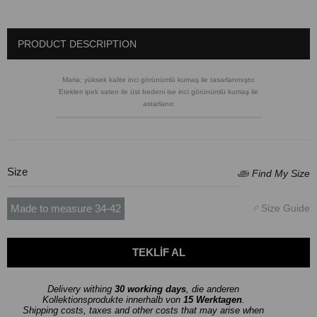
PRODUCT DESCRIPTION
Maria; yüksek kalite inci görünümlü kumaş ile tasarlanmıştır.
Etekleri ipek saten ile üst bedeni ise inci görünümlü kumaş ile
astarlanır.
Size
Made to measure 34-42
Delivery withing
30 working days
, die anderen
Kollektionsprodukte innerhalb von
15 Werktagen
.
Shipping costs, taxes and other costs that may arise when