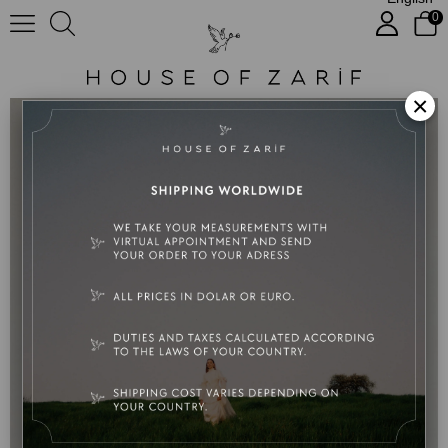
0
Maria No:85
×