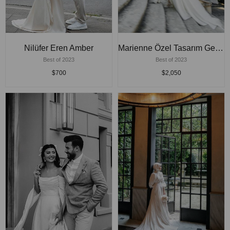
Nilüfer Eren Amber
Marienne Özel Tasarım Gelinlik
Best of 2023
Best of 2023
$700
$2,050