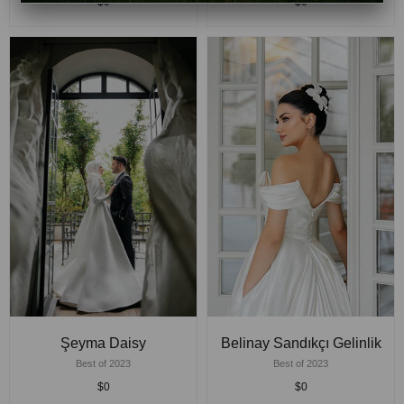
$0
$0
Şeyma Daisy
Belinay Sandıkçı Gelinlik
Best of 2023
Best of 2023
$0
$0