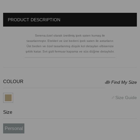
PRODUCT DESCRIPTION
Serena;özel olarak üretilmiş ipek saten kumaş ile
tasarlanmıştır. Etekleri ve üst bedeni ipek saten ile astarlanır.
Üst beden ve özel tasarlanmış düşük kol detayları elbisenize
şıklık katar. Sırt gizli fermuar kapama ve süs düğme detaylıdır.
COLOUR
Size
Personal