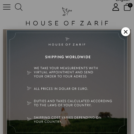
0
Mini Serena
×