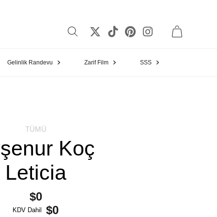
Gelinlik Randevu
Zarif Film
SSS
TÜMÜ
şenur Koç
Leticia
$0
$0
KDV Dahil