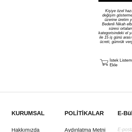
Kişiye özel hazı
değişim göstermek
üzerine üretim 
Bedenli Nikah elb
süresi ortala
kategorisindeki el 
ile 15 iş günü aras
ücreti, gümrük verg
İstek Liste
Ekle
KURUMSAL
POLİTİKALAR
E-Bü
Hakkımızda
Aydınlatma Metni