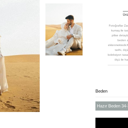
Ürün
Fotoğraflar Zar
kumaş ile tas
pilise detay
beden ar
eklenmektedir.K
tarihi, öl
koleksiyon tasar
ölçü ile h
Beden
Hazır Beden 34-