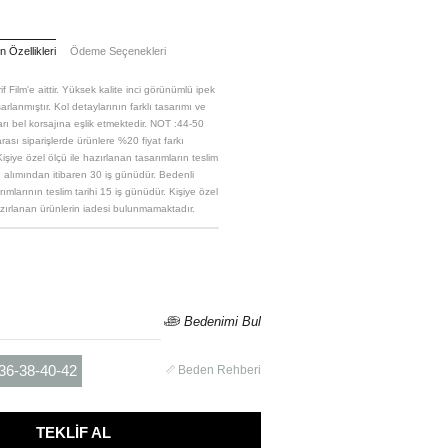
 Özellikleri
Ödeme Seçenekleri
if Film'e aittir. Yüksek kalite inci görünümlü ipek
arlanmıştır. Kol detaylarının farklı tasarımı ve
ları bel korsajına eşlik etmektedir. NOT :44-50
ası siparişlerde ürünlere %20 fiyat farkı
işiye özel ölçü ile hazırlanan tasarımların teslim
çü alımından itibaren 30 iş günüdür. Bedenli
ımlarının teslim tarihi 15 iş günüdür. Kişiye özel
azırlanan ürünlerin iadesi bulunmamaktadır.
Bedenimi Bul
36-38-40-42
Beden Rehberi