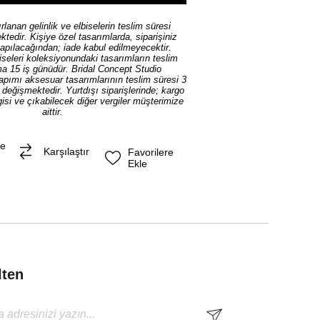
rlanan gelinlik ve elbiselerin teslim süresi
tedir. Kişiye özel tasarımlarda, siparişiniz
yapılacağından; iade kabul edilmeyecektir.
iseleri koleksiyonundaki tasarımların teslim
ma 15 iş günüdür. Bridal Concept Studio
yapımı aksesuar tasarımlarının teslim süresi 3
ı değişmektedir. Yurtdışı siparişlerinde; kargo
isi ve çıkabilecek diğer vergiler müşterimize
aittir.
me
Karşılaştır
Favorilere
Ekle
lten