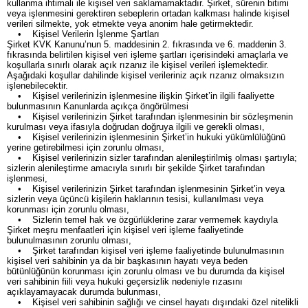
kullanma ihtimali ile kişisel veri saklamamaktadır. Şirket, sürenin bitimi
veya işlenmesini gerektiren sebeplerin ortadan kalkması halinde kişisel
verileri silmekte, yok etmekte veya anonim hale getirmektedir.
• Kişisel Verilerin İşlenme Şartları
Şirket KVK Kanunu’nun 5. maddesinin 2. fıkrasında ve 6. maddenin 3.
fıkrasında belirtilen kişisel veri işleme şartları içerisindeki amaçlarla ve
koşullarla sınırlı olarak açık rızanız ile kişisel verileri işlemektedir.
Aşağıdaki koşullar dahilinde kişisel verileriniz açık rızanız olmaksızın
işlenebilecektir.
• Kişisel verilerinizin işlenmesine ilişkin Şirket’in ilgili faaliyette
bulunmasının Kanunlarda açıkça öngörülmesi
• Kişisel verilerinizin Şirket tarafından işlenmesinin bir sözleşmenin
kurulması veya ifasıyla doğrudan doğruya ilgili ve gerekli olması,
• Kişisel verilerinizin işlenmesinin Şirket’in hukuki yükümlülüğünü
yerine getirebilmesi için zorunlu olması,
• Kişisel verilerinizin sizler tarafından alenileştirilmiş olması şartıyla;
sizlerin alenileştirme amacıyla sınırlı bir şekilde Şirket tarafından
işlenmesi,
• Kişisel verilerinizin Şirket tarafından işlenmesinin Şirket’in veya
sizlerin veya üçüncü kişilerin haklarının tesisi, kullanılması veya
korunması için zorunlu olması,
• Sizlerin temel hak ve özgürlüklerine zarar vermemek kaydıyla
Şirket meşru menfaatleri için kişisel veri işleme faaliyetinde
bulunulmasının zorunlu olması,
• Şirket tarafından kişisel veri işleme faaliyetinde bulunulmasının
kişisel veri sahibinin ya da bir başkasının hayatı veya beden
bütünlüğünün korunması için zorunlu olması ve bu durumda da kişisel
veri sahibinin fiili veya hukuki geçersizlik nedeniyle rızasını
açıklayamayacak durumda bulunması,
• Kişisel veri sahibinin sağlığı ve cinsel hayatı dışındaki özel nitelikli