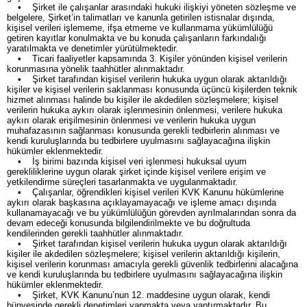
• Şirket ile çalışanlar arasındaki hukuki ilişkiyi yöneten sözleşme ve
belgelere, Şirket’in talimatları ve kanunla getirilen istisnalar dışında,
kişisel verileri işlememe, ifşa etmeme ve kullanmama yükümlülüğü
getiren kayıtlar konulmakta ve bu konuda çalışanların farkındalığı
yaratılmakta ve denetimler yürütülmektedir.
• Ticari faaliyetler kapsamında 3. Kişiler yönünden kişisel verilerin
korunmasına yönelik taahhütler alınmaktadır.
• Şirket tarafından kişisel verilerin hukuka uygun olarak aktarıldığı
kişiler ve kişisel verilerin saklanması konusunda üçüncü kişilerden teknik
hizmet alınması halinde bu kişiler ile akdedilen sözleşmelere; kişisel
verilerin hukuka aykırı olarak işlenmesinin önlenmesi, verilere hukuka
aykırı olarak erişilmesinin önlenmesi ve verilerin hukuka uygun
muhafazasının sağlanması konusunda gerekli tedbirlerin alınması ve
kendi kuruluşlarında bu tedbirlere uyulmasını sağlayacağına ilişkin
hükümler eklenmektedir.
• İş birimi bazında kişisel veri işlenmesi hukuksal uyum
gerekliliklerine uygun olarak şirket içinde kişisel verilere erişim ve
yetkilendirme süreçleri tasarlanmakta ve uygulanmaktadır.
• Çalışanlar, öğrendikleri kişisel verileri KVK Kanunu hükümlerine
aykırı olarak başkasına açıklayamayacağı ve işleme amacı dışında
kullanamayacağı ve bu yükümlülüğün görevden ayrılmalarından sonra da
devam edeceği konusunda bilgilendirilmekte ve bu doğrultuda
kendilerinden gerekli taahhütler alınmaktadır.
• Şirket tarafından kişisel verilerin hukuka uygun olarak aktarıldığı
kişiler ile akdedilen sözleşmelere; kişisel verilerin aktarıldığı kişilerin,
kişisel verilerin korunması amacıyla gerekli güvenlik tedbirlerini alacağına
ve kendi kuruluşlarında bu tedbirlere uyulmasını sağlayacağına ilişkin
hükümler eklenmektedir.
• Şirket, KVK Kanunu’nun 12. maddesine uygun olarak, kendi
bünyesinde gerekli denetimleri yapmakta veya yaptırmaktadır. Bu