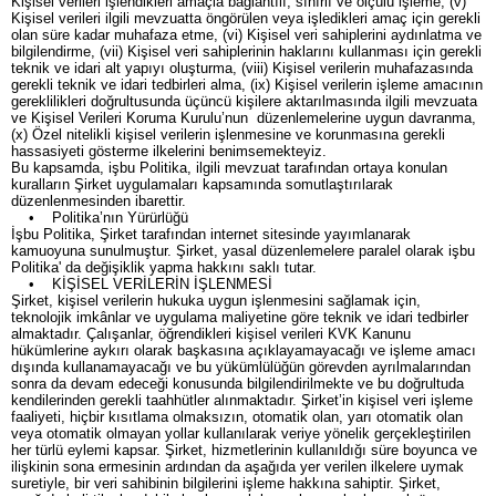
Kişisel verileri işlendikleri amaçla bağlantılı, sınırlı ve ölçülü işleme, (v)
Kişisel verileri ilgili mevzuatta öngörülen veya işledikleri amaç için gerekli
olan süre kadar muhafaza etme, (vi) Kişisel veri sahiplerini aydınlatma ve
bilgilendirme, (vii) Kişisel veri sahiplerinin haklarını kullanması için gerekli
teknik ve idari alt yapıyı oluşturma, (viii) Kişisel verilerin muhafazasında
gerekli teknik ve idari tedbirleri alma, (ix) Kişisel verilerin işleme amacının
gereklilikleri doğrultusunda üçüncü kişilere aktarılmasında ilgili mevzuata
ve Kişisel Verileri Koruma Kurulu’nun düzenlemelerine uygun davranma,
(x) Özel nitelikli kişisel verilerin işlenmesine ve korunmasına gerekli
hassasiyeti gösterme ilkelerini benimsemekteyiz.
Bu kapsamda, işbu Politika, ilgili mevzuat tarafından ortaya konulan
kuralların Şirket uygulamaları kapsamında somutlaştırılarak
düzenlenmesinden ibarettir.
• Politika’nın Yürürlüğü
İşbu Politika, Şirket tarafından internet sitesinde yayımlanarak
kamuoyuna sunulmuştur. Şirket, yasal düzenlemelere paralel olarak işbu
Politika' da değişiklik yapma hakkını saklı tutar.
• KİŞİSEL VERİLERİN İŞLENMESİ
Şirket, kişisel verilerin hukuka uygun işlenmesini sağlamak için,
teknolojik imkânlar ve uygulama maliyetine göre teknik ve idari tedbirler
almaktadır. Çalışanlar, öğrendikleri kişisel verileri KVK Kanunu
hükümlerine aykırı olarak başkasına açıklayamayacağı ve işleme amacı
dışında kullanamayacağı ve bu yükümlülüğün görevden ayrılmalarından
sonra da devam edeceği konusunda bilgilendirilmekte ve bu doğrultuda
kendilerinden gerekli taahhütler alınmaktadır. Şirket’in kişisel veri işleme
faaliyeti, hiçbir kısıtlama olmaksızın, otomatik olan, yarı otomatik olan
veya otomatik olmayan yollar kullanılarak veriye yönelik gerçekleştirilen
her türlü eylemi kapsar. Şirket, hizmetlerinin kullanıldığı süre boyunca ve
ilişkinin sona ermesinin ardından da aşağıda yer verilen ilkelere uymak
suretiyle, bir veri sahibinin bilgilerini işleme hakkına sahiptir. Şirket,