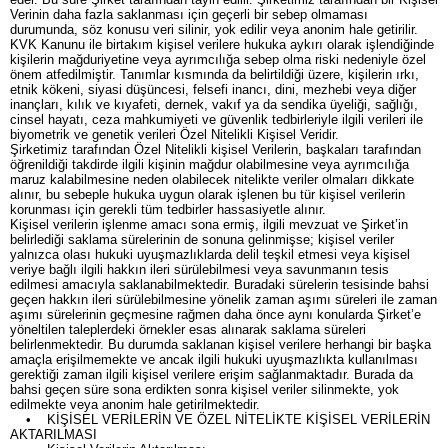
Verinin daha fazla saklanması için geçerli bir sebep olmaması
durumunda, söz konusu veri silinir, yok edilir veya anonim hale getirilir.
KVK Kanunu ile birtakım kişisel verilere hukuka aykırı olarak işlendiğinde
kişilerin mağduriyetine veya ayrımcılığa sebep olma riski nedeniyle özel
önem atfedilmiştir. Tanımlar kısmında da belirtildiği üzere, kişilerin ırkı,
etnik kökeni, siyasi düşüncesi, felsefi inancı, dini, mezhebi veya diğer
inançları, kılık ve kıyafeti, dernek, vakıf ya da sendika üyeliği, sağlığı,
cinsel hayatı, ceza mahkumiyeti ve güvenlik tedbirleriyle ilgili verileri ile
biyometrik ve genetik verileri Özel Nitelikli Kişisel Veridir.
Şirketimiz tarafından Özel Nitelikli kişisel Verilerin, başkaları tarafından
öğrenildiği takdirde ilgili kişinin mağdur olabilmesine veya ayrımcılığa
maruz kalabilmesine neden olabilecek nitelikte veriler olmaları dikkate
alınır, bu sebeple hukuka uygun olarak işlenen bu tür kişisel verilerin
korunması için gerekli tüm tedbirler hassasiyetle alınır.
Kişisel verilerin işlenme amacı sona ermiş, ilgili mevzuat ve Şirket’in
belirlediği saklama sürelerinin de sonuna gelinmişse; kişisel veriler
yalnızca olası hukuki uyuşmazlıklarda delil teşkil etmesi veya kişisel
veriye bağlı ilgili hakkın ileri sürülebilmesi veya savunmanın tesis
edilmesi amacıyla saklanabilmektedir. Buradaki sürelerin tesisinde bahsi
geçen hakkın ileri sürülebilmesine yönelik zaman aşımı süreleri ile zaman
aşımı sürelerinin geçmesine rağmen daha önce aynı konularda Şirket’e
yöneltilen taleplerdeki örnekler esas alınarak saklama süreleri
belirlenmektedir. Bu durumda saklanan kişisel verilere herhangi bir başka
amaçla erişilmemekte ve ancak ilgili hukuki uyuşmazlıkta kullanılması
gerektiği zaman ilgili kişisel verilere erişim sağlanmaktadır. Burada da
bahsi geçen süre sona erdikten sonra kişisel veriler silinmekte, yok
edilmekte veya anonim hale getirilmektedir.
• KİŞİSEL VERİLERİN VE ÖZEL NİTELİKTE KİŞİSEL VERİLERİN
AKTARILMASI