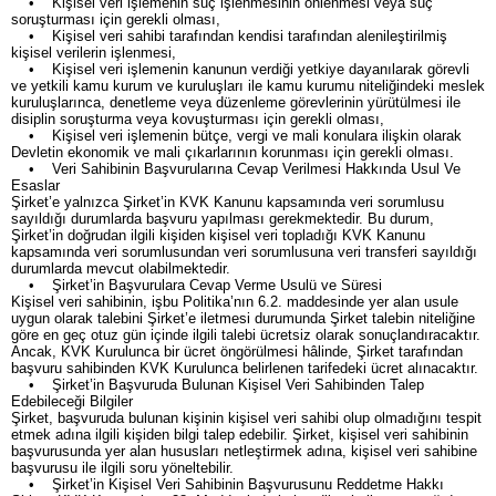
• Kişisel veri işlemenin suç işlenmesinin önlenmesi veya suç
soruşturması için gerekli olması,
• Kişisel veri sahibi tarafından kendisi tarafından alenileştirilmiş
kişisel verilerin işlenmesi,
• Kişisel veri işlemenin kanunun verdiği yetkiye dayanılarak görevli
ve yetkili kamu kurum ve kuruluşları ile kamu kurumu niteliğindeki meslek
kuruluşlarınca, denetleme veya düzenleme görevlerinin yürütülmesi ile
disiplin soruşturma veya kovuşturması için gerekli olması,
• Kişisel veri işlemenin bütçe, vergi ve mali konulara ilişkin olarak
Devletin ekonomik ve mali çıkarlarının korunması için gerekli olması.
• Veri Sahibinin Başvurularına Cevap Verilmesi Hakkında Usul Ve
Esaslar
Şirket’e yalnızca Şirket’in KVK Kanunu kapsamında veri sorumlusu
sayıldığı durumlarda başvuru yapılması gerekmektedir. Bu durum,
Şirket’in doğrudan ilgili kişiden kişisel veri topladığı KVK Kanunu
kapsamında veri sorumlusundan veri sorumlusuna veri transferi sayıldığı
durumlarda mevcut olabilmektedir.
• Şirket’in Başvurulara Cevap Verme Usulü ve Süresi
Kişisel veri sahibinin, işbu Politika’nın 6.2. maddesinde yer alan usule
uygun olarak talebini Şirket’e iletmesi durumunda Şirket talebin niteliğine
göre en geç otuz gün içinde ilgili talebi ücretsiz olarak sonuçlandıracaktır.
Ancak, KVK Kurulunca bir ücret öngörülmesi hâlinde, Şirket tarafından
başvuru sahibinden KVK Kurulunca belirlenen tarifedeki ücret alınacaktır.
• Şirket’in Başvuruda Bulunan Kişisel Veri Sahibinden Talep
Edebileceği Bilgiler
Şirket, başvuruda bulunan kişinin kişisel veri sahibi olup olmadığını tespit
etmek adına ilgili kişiden bilgi talep edebilir. Şirket, kişisel veri sahibinin
başvurusunda yer alan hususları netleştirmek adına, kişisel veri sahibine
başvurusu ile ilgili soru yöneltebilir.
• Şirket’in Kişisel Veri Sahibinin Başvurusunu Reddetme Hakkı