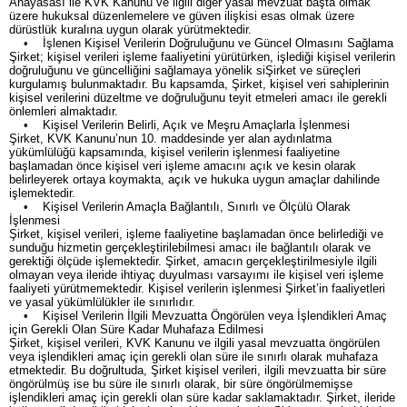
Anayasası ile KVK Kanunu ve ilgili diğer yasal mevzuat başta olmak
üzere hukuksal düzenlemelere ve güven ilişkisi esas olmak üzere
dürüstlük kuralına uygun olarak yürütmektedir.
• İşlenen Kişisel Verilerin Doğruluğunu ve Güncel Olmasını Sağlama
Şirket; kişisel verileri işleme faaliyetini yürütürken, işlediği kişisel verilerin
doğruluğunu ve güncelliğini sağlamaya yönelik siŞirket ve süreçleri
kurgulamış bulunmaktadır. Bu kapsamda, Şirket, kişisel veri sahiplerinin
kişisel verilerini düzeltme ve doğruluğunu teyit etmeleri amacı ile gerekli
önlemleri almaktadır.
• Kişisel Verilerin Belirli, Açık ve Meşru Amaçlarla İşlenmesi
Şirket, KVK Kanunu’nun 10. maddesinde yer alan aydınlatma
yükümlülüğü kapsamında, kişisel verilerin işlenmesi faaliyetine
başlamadan önce kişisel veri işleme amacını açık ve kesin olarak
belirleyerek ortaya koymakta, açık ve hukuka uygun amaçlar dahilinde
işlemektedir.
• Kişisel Verilerin Amaçla Bağlantılı, Sınırlı ve Ölçülü Olarak
İşlenmesi
Şirket, kişisel verileri, işleme faaliyetine başlamadan önce belirlediği ve
sunduğu hizmetin gerçekleştirilebilmesi amacı ile bağlantılı olarak ve
gerektiği ölçüde işlemektedir. Şirket, amacın gerçekleştirilmesiyle ilgili
olmayan veya ileride ihtiyaç duyulması varsayımı ile kişisel veri işleme
faaliyeti yürütmemektedir. Kişisel verilerin işlenmesi Şirket’in faaliyetleri
ve yasal yükümlülükler ile sınırlıdır.
• Kişisel Verilerin İlgili Mevzuatta Öngörülen veya İşlendikleri Amaç
için Gerekli Olan Süre Kadar Muhafaza Edilmesi
Şirket, kişisel verileri, KVK Kanunu ve ilgili yasal mevzuatta öngörülen
veya işlendikleri amaç için gerekli olan süre ile sınırlı olarak muhafaza
etmektedir. Bu doğrultuda, Şirket kişisel verileri, ilgili mevzuatta bir süre
öngörülmüş ise bu süre ile sınırlı olarak, bir süre öngörülmemişse
işlendikleri amaç için gerekli olan süre kadar saklamaktadır. Şirket, ileride