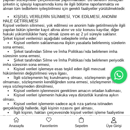
şirketin iç işleyişi kapsamında konu ile ilgili bölüme raporlanmakta ve
alınan tüm tedbirlerin iyileştirilmesi için gerekli faaliyetler yürütülmektedir.
• KİŞİSEL VERİLERİN SİLİNMESİ, YOK EDİLMESİ, ANONİM
HALE GETİRİLMESİ
Kişisel verilerin silinmesi, yok edilmesi ve anonim hale getirilmesiyle ilgili
yapılan bütün işlemler kayıt altına alınır ve söz konusu kayıtlar, diğer
hukuki yükümlülükler hariç olmak üzere en az 2 yıl süreyle saklanır.
Şirket kişisel verilerinizi aşağıdaki sebeplerle imha eder:
• Kişisel verilerin saklanmasına ilişkin yasalarla belirlenmiş sürelerin
sona ermesi,
• Şirket tarafından Silme ve İmha Politikası’nda belirlenen imha
süresinin sona ermesi,
• Şirket tarafından Silme ve İmha Politikası’nda belirlenen periyodik
imha süresinin sona ermesi,
• Kişisel verileri işlemeye esas teşkil eden ilgili mevzuat
hükümlerinin değiştirilmesi veya ilgası,
• İlgili sözleşmenin hiç kurulmamış olması, sözleşmenin geçerli
olmaması, sözleşmenin kendiliğinden sona ermesi, sözleşmenin feshi
veya sözleşmeden dönülmesi,
• Kişisel verilerin işlenmesini gerektiren amacın ortadan kalkması,
• Kişisel verileri işlemenin hukuka veya dürüstlük kuralına aykırı
olması,
• Kişisel verileri işlemenin sadece açık rıza şartına istinaden
gerçekleştiği hallerde, ilgili kişinin rızasını geri alması,
• İlgili kişinin, hakları çerçevesinde kişisel verileri işleme faaliyetine
ilişkin yaptığı başvurunun Şirket tarafından kabul edilmesi,
• Şirket’ in, ilgili kişi tarafından kişisel verilerinin silinmesi veya yok
edilmesi talebi ile kendisine yapılan başvuruyu reddetmesi, verdiği
Anasayfa
Favorilerim
Sepetim
Üye Girişi
cevabın yetersiz bulunması veya kanunda öngörülen süre içinde cevap