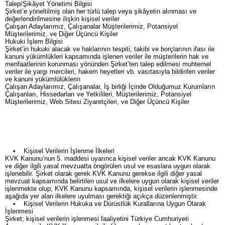
Talep/Şikâyet Yönetimi Bilgisi
Şirket’e yöneltilmiş olan her türlü talep veya şikâyetin alınması ve
değerlendirilmesine ilişkin kişisel veriler
Çalışan Adaylarımız, Çalışanalar Müşterilerimiz, Potansiyel
Müşterilerimiz, ve Diğer Üçüncü Kişiler
Hukuki İşlem Bilgisi
Şirket’in hukuki alacak ve haklarının tespiti, takibi ve borçlarının ifası ile
kanuni yükümlükleri kapsamında işlenen veriler ile müşterilerin hak ve
menfaatlerinin korunması yönünden Şirket’ten talep edilmesi muhtemel
veriler ile yargı mercileri, hakem heyetleri vb. vasıtasıyla bildirilen veriler
ve kanuni yükümlülüklerin
Çalışan Adaylarımız, Çalışanalar, İş birliği İçinde Olduğumuz Kurumların
Çalışanları, Hissedarları ve Yetkilileri, Müşterilerimiz, Potansiyel
Müşterilerimiz, Web Sitesi Ziyaretçileri, ve Diğer Üçüncü Kişiler
• Kişisel Verilerin İşlenme İlkeleri
KVK Kanunu’nun 5. maddesi uyarınca kişisel veriler ancak KVK Kanunu
ve diğer ilgili yasal mevzuatta öngörülen usul ve esaslara uygun olarak
işlenebilir. Şirket olarak gerek KVK Kanunu gerekse ilgili diğer yasal
mevzuat kapsamında belirtilen usul ve ilkelere uygun olarak kişisel veriler
işlenmekte olup; KVK Kanunu kapsamında, kişisel verilerin işlenmesinde
aşağıda yer alan ilkelere uyulması gerektiği açıkça düzenlenmiştir.
• Kişisel Verilerin Hukuka ve Dürüstlük Kurallarına Uygun Olarak
İşlenmesi
Şirket; kişisel verilerin işlenmesi faaliyetini Türkiye Cumhuriyeti