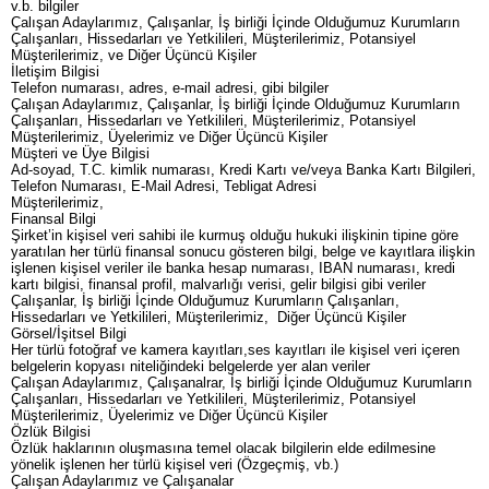
v.b. bilgiler
Çalışan Adaylarımız, Çalışanlar, İş birliği İçinde Olduğumuz Kurumların
Çalışanları, Hissedarları ve Yetkilileri, Müşterilerimiz, Potansiyel
Müşterilerimiz, ve Diğer Üçüncü Kişiler
İletişim Bilgisi
Telefon numarası, adres, e-mail adresi, gibi bilgiler
Çalışan Adaylarımız, Çalışanlar, İş birliği İçinde Olduğumuz Kurumların
Çalışanları, Hissedarları ve Yetkilileri, Müşterilerimiz, Potansiyel
Müşterilerimiz, Üyelerimiz ve Diğer Üçüncü Kişiler
Müşteri ve Üye Bilgisi
Ad-soyad, T.C. kimlik numarası, Kredi Kartı ve/veya Banka Kartı Bilgileri,
Telefon Numarası, E-Mail Adresi, Tebligat Adresi
Müşterilerimiz,
Finansal Bilgi
Şirket’in kişisel veri sahibi ile kurmuş olduğu hukuki ilişkinin tipine göre
yaratılan her türlü finansal sonucu gösteren bilgi, belge ve kayıtlara ilişkin
işlenen kişisel veriler ile banka hesap numarası, IBAN numarası, kredi
kartı bilgisi, finansal profil, malvarlığı verisi, gelir bilgisi gibi veriler
Çalışanlar, İş birliği İçinde Olduğumuz Kurumların Çalışanları,
Hissedarları ve Yetkilileri, Müşterilerimiz, Diğer Üçüncü Kişiler
Görsel/İşitsel Bilgi
Her türlü fotoğraf ve kamera kayıtları,ses kayıtları ile kişisel veri içeren
belgelerin kopyası niteliğindeki belgelerde yer alan veriler
Çalışan Adaylarımız, Çalışanalrar, İş birliği İçinde Olduğumuz Kurumların
Çalışanları, Hissedarları ve Yetkilileri, Müşterilerimiz, Potansiyel
Müşterilerimiz, Üyelerimiz ve Diğer Üçüncü Kişiler
Özlük Bilgisi
Özlük haklarının oluşmasına temel olacak bilgilerin elde edilmesine
yönelik işlenen her türlü kişisel veri (Özgeçmiş, vb.)
Çalışan Adaylarımız ve Çalışanalar