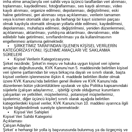
imha etme amaçlarıyla veri sahibi veya üçüncü taraflardan veri alınması,
toplanması, kaydedilmesi, fotoğraflanması, ses kaydı alınması, video
kaydı alınması, organize edilmesi, depolanması, değiştirilmesi, eski
haline getirilmesi, geri alınması veya açıklanması, verilerin tamamen
veya kısmen otomatik olan ya da herhangi bir kayıt sistemin parçası
olmak kaydıyla otomatik olmayan yollarla elde edilmesi, kaydedilmesi,
depolanması, muhafaza edilmesi, değiştirilmesi, yeniden düzenlenmesi,
açıklanması, aktarılması, yurtdışına aktarılması, devralınması, elde
edilebilir hale getirilmesi, sınıflandırılması ya da kullanılmasının
engellenmesi anlamına gelmektedir.
• ŞİRKETİMİZ TARAFINDAN İŞLENEN KİŞİSEL VERİLERİN
KATEGORİZASYONU, İŞLENME AMAÇLARI VE SAKLANMA
SÜRELERİ
• Kişisel Verilerin Kategorizasyonu
Şirket nezdinde; Şirket’in meşru ve hukuka uygun kişisel veri işleme
amaçları doğrultusunda, KVK Kanunu’nun 5. maddesinde belirtilen kişisel
veri işleme şartlarından bir veya birkaçına dayalı ve sınırlı olarak, başta
kişisel verilerin işlenmesine ilişkin 4. maddede belirtilen ilkeler olmak
üzere KVK Kanunu’nda belirtilen genel ilkelere ve KVK Kanunu’nda
düzenlenen bütün yükümlülüklere uyularak ve işbu Politika kapsamındaki
süjelerle (çalışan adaylarımız, , işbirliği içinde olduğumuz kurumların
çalışanları ve yetkilileri, müşterilerimiz, potansiyel müşterilerimiz,
üyelerimiz, diğer üçüncü kişiler) sınırlı olarak aşağıda belirtilen
kategorilerdeki kişisel veriler, KVK Kanunu’nun 10. maddesi uyarınca ilgili
kişiler bilgilendirilmek suretiyle işlenmektedir:
• Kişisel Veri Sahipleri
Kişisel Veri Sahibi Kategorisi
Açıklaması
Çalışan Adayları
Şirket’ e herhangi bir yolla iş başvurusunda bulunmuş ya da özgeçmiş ve