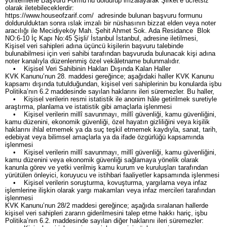
yöntemlerle Başvuru Formu’nu doldurup imzalayarak Şirket’e ücretsiz
olarak iletebileceklerdir:
https://www.houseofzarif.com/ adresinde bulunan başvuru formunu
doldurulduktan sonra ıslak imzalı bir nüshasının bizzat elden veya noter
aracılığı ile Mecidiyeköy Mah. Şehit Ahmet Sok. Ada Residance Blok
NO:6-10 İç Kapı No:45 Şişli/ İstanbul İstanbul, adresine iletilmesi,
Kişisel veri sahipleri adına üçüncü kişilerin başvuru talebinde
bulunabilmesi için veri sahibi tarafından başvuruda bulunacak kişi adına
noter kanalıyla düzenlenmiş özel vekâletname bulunmalıdır.
• Kişisel Veri Sahibinin Hakları Dışında Kalan Haller
KVK Kanunu’nun 28. maddesi gereğince; aşağıdaki haller KVK Kanunu
kapsamı dışında tutulduğundan, kişisel veri sahiplerinin bu konularda işbu
Politika’nın 6.2 maddesinde sayılan haklarını ileri süremezler. Bu haller,
• Kişisel verilerin resmi istatistik ile anonim hâle getirilmek suretiyle
araştırma, planlama ve istatistik gibi amaçlarla işlenmesi
• Kişisel verilerin millî savunmayı, millî güvenliği, kamu güvenliğini,
kamu düzenini, ekonomik güvenliği, özel hayatın gizliliğini veya kişilik
haklarını ihlal etmemek ya da suç teşkil etmemek kaydıyla, sanat, tarih,
edebiyat veya bilimsel amaçlarla ya da ifade özgürlüğü kapsamında
işlenmesi
• Kişisel verilerin millî savunmayı, millî güvenliği, kamu güvenliğini,
kamu düzenini veya ekonomik güvenliği sağlamaya yönelik olarak
kanunla görev ve yetki verilmiş kamu kurum ve kuruluşları tarafından
yürütülen önleyici, koruyucu ve istihbari faaliyetler kapsamında işlenmesi
• Kişisel verilerin soruşturma, kovuşturma, yargılama veya infaz
işlemlerine ilişkin olarak yargı makamları veya infaz mercileri tarafından
işlenmesi
KVK Kanunu’nun 28/2 maddesi gereğince; aşağıda sıralanan hallerde
kişisel veri sahipleri zararın giderilmesini talep etme hakkı hariç, işbu
Politika’nın 6.2. maddesinde sayılan diğer haklarını ileri süremezler: