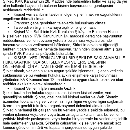
Şirket, KVK Kanunu’nun 28. Maddesinde bahsedilen haller ve aşağıda yer
alan hallerde başvuruda bulunan kişinin başvurusunu, gerekçesini
açıklayarak reddedebilir:
• Kişisel veri sahibinin talebinin diğer kişilerin hak ve özgürlüklerini
engelleme ihtimali olması
• Orantısız çaba gerektiren taleplerde bulunulmuş olması.
• Talep edilen bilginin kamuya açık bir bilgi olması.
• Kişisel Veri Sahibinin Kvk Kurulu’na Şikâyette Bulunma Hakkı
Kişisel veri sahibi KVK Kanunu’nun 14. maddesi gereğince başvurunun
reddedilmesi, verilen cevabın yetersiz bulunması veya süresinde
başvuruya cevap verilmemesi hâllerinde; Şirket’in cevabını öğrendiği
tarihten itibaren otuz ve herhâlde başvuru tarihinden itibaren altmış gün
içinde KVK Kurulu’na şikâyette bulunabilir.
• KİŞİSEL VERİLERİN GÜVENLİ BİR ŞEKİLDE SAKLANMASI İLE
HUKUKA AYKIRI OLARAK İŞLENMESİ VE ERİŞİLMESİNİN
ÖNLENMESİ İÇİN ALINAN TEKNİK VE İDARİ TEDBİRLER
Şirket olarak, verilerin hukuka uygun şekilde işlenmesi, işlenen verilerin
saklanması ve bu verilerin hukuka aykırı erişimlere karşı korunması
yönünden KVK Kanunu’nun 12. maddesi’ne uygun olarak teknik ve idari
tedbirler eksiksiz olarak alınmaktadır.
• Kişisel Verilerin İşlenmesinde Gizlilik
Şirket tarafından hukuka uygun olarak işlenen kişisel veriler, veri
güvenliğine tabidir. Şirket, özel nitelikli kişisel veriler ve Web Sitemiz
üzerinden toplanan kişisel verilerinizin gizliliğini ve güvenliğini sağlamak
üzere tüm gerekli teknik ve organizasyonel önlemleri almaktadır.
Şirket’in herhangi bir çalışanının bu verilere yetkisiz şekilde erişmesi, bu
verileri işlemesi veya özel veya ticari amaçlarla kullanması, bu verileri
yetkisiz kişilerle paylaşması veya başka bir yöntemle bu verileri erişilebilir
hale getirmeleri yasaktır. Şirket’in çalışanları kişisel verilere ancak söz
konusu görevlerinin türü ve kapsamı çerçevesinde uygun şekilde