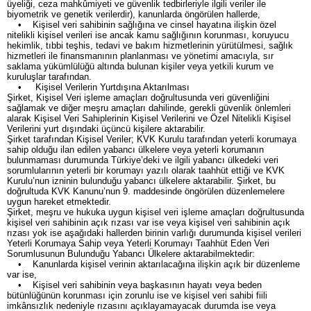
üyeliği, ceza mahkûmiyeti ve güvenlik tedbirleriyle ilgili veriler ile
biyometrik ve genetik verilerdir), kanunlarda öngörülen hallerde,
• Kişisel veri sahibinin sağlığına ve cinsel hayatına ilişkin özel
nitelikli kişisel verileri ise ancak kamu sağlığının korunması, koruyucu
hekimlik, tıbbi teşhis, tedavi ve bakım hizmetlerinin yürütülmesi, sağlık
hizmetleri ile finansmanının planlanması ve yönetimi amacıyla, sır
saklama yükümlülüğü altında bulunan kişiler veya yetkili kurum ve
kuruluşlar tarafından.
• Kişisel Verilerin Yurtdışına Aktarılması
Şirket, Kişisel Veri işleme amaçları doğrultusunda veri güvenliğini
sağlamak ve diğer meşru amaçları dahilinde, gerekli güvenlik önlemleri
alarak Kişisel Veri Sahiplerinin Kişisel Verilerini ve Özel Nitelikli Kişisel
Verilerini yurt dışındaki üçüncü kişilere aktarabilir.
Şirket tarafından Kişisel Veriler; KVK Kurulu tarafından yeterli korumaya
sahip olduğu ilan edilen yabancı ülkelere veya yeterli korumanın
bulunmaması durumunda Türkiye’deki ve ilgili yabancı ülkedeki veri
sorumlularının yeterli bir korumayı yazılı olarak taahhüt ettiği ve KVK
Kurulu’nun izninin bulunduğu yabancı ülkelere aktarabilir. Şirket, bu
doğrultuda KVK Kanunu’nun 9. maddesinde öngörülen düzenlemelere
uygun hareket etmektedir.
Şirket, meşru ve hukuka uygun kişisel veri işleme amaçları doğrultusunda
kişisel veri sahibinin açık rızası var ise veya kişisel veri sahibinin açık
rızası yok ise aşağıdaki hallerden birinin varlığı durumunda kişisel verileri
Yeterli Korumaya Sahip veya Yeterli Korumayı Taahhüt Eden Veri
Sorumlusunun Bulunduğu Yabancı Ülkelere aktarabilmektedir:
• Kanunlarda kişisel verinin aktarılacağına ilişkin açık bir düzenleme
var ise,
• Kişisel veri sahibinin veya başkasının hayatı veya beden
bütünlüğünün korunması için zorunlu ise ve kişisel veri sahibi fiili
imkânsızlık nedeniyle rızasını açıklayamayacak durumda ise veya