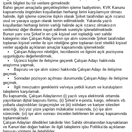
içerik bilgileri bu tür verilere girmektedir.
Bahsi geçen amaçlarla gerçekleştirilen işleme faaliyetinin, KVK Kanunu
kapsamında öngörülen koşullardan herhangi birini karşılamıyor olması
halinde, ilgili işleme sürecine ilişkin olarak Şirket tarafından açık rızanız
usul ve yasaya uygun olarak temin edilmektedir. Yukarıda yazılı
koşullardan herhangi birinin varlığı halinde açık rızanız olmaksızın
verileriniz diğer ilkelere riayet edilmek suretiyle işlenebilmektedir.
Bunun yanı sıra Şirket’in en çok kişisel veri topladığı veri sahibi
kategorisi olan Çalışan Aday’larının işe alım sürecinde Şirket tarafından
toplanan kişisel veriler ile işin niteliğine göre toplanan özel nitelikli kişisel
veriler aşağıda açıklanan amaçlar kapsamında işlemektedir:
• Çalışan Adayının niteliğini, tecrübesini ve ilgisini açık pozisyona
uygunluğunu değerlendirmek,
• Üçüncü kişiler ile iletişime geçerek Çalışan Adayı hakkında
araştırma yapmak,
• Başvuru ve işe alım süreci hakkında Çalışan Adayı ile iletişime
geçmek,
• Sonradan pozisyon açılması durumunda Çalışan Adayı ile iletişime
geçmek,
• İlgili mevzuatın gereklerini ve/veya yetkili kurum ve kuruluşların
taleplerini karşılamak.
Bu kapsamda, Çalışan Adaylarının (i) yazılı veya elektronik ortamda
yayınlanan dijital başvuru formu, (ii) Şirket’e e-posta, kargo, referans vb.
yollarla ulaştırdıkları özgeçmişler ve (iii) istihdam ve kariyer sitesileri
aracılığı, (iv) yüz yüze yapılan mülakatlar sırasında, (v) işe alım
sürecinde, (vi) işe alım sonrası önceden belirlenen bir amaç kapsamında
toplanmaktadır.
Çalışan Adayları diledikleri takdirde Veri Sahibi olmalarından kaynaklanan
ve Kanun’dan doğan hakları ile ilgili taleplerini işbu Politika’da açıklanan
başvuru yöntemi ile iletebilirler.