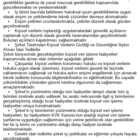
gereklilikler gerekse de yasal mevzuat gereklilikleri kapsamında
güncellenmekte ve yenilenmektedir.
• İş birimi bazında belirlenen hukuksal uyum gerekliliklerine uygun
olarak erişim ve yetkilendirme teknik çözümleri devreye alınmaktadır.
• Erişim yetkileri sınırlandırılmakta, yetkiler düzenli olarak gözden
geçirilmektedir.
• Kişisel verilerin toplandığı uygulamalardaki güvenlik açıklarını
saptamak için düzenli olarak güvenlik taramalarından geçirilmektedir.
Bulunan açıkların kapatılması sağlanmaktadır.
• Şirket Tarafından Kişisel Verilerin Gizliliği ve Güvenliğine İlişkin
Alınan İdari Tedbirler
Şirket bünyesinde gerçekleştirilen kişisel veri işleme faaliyetleri
kapsamında alınan idari önlemler aşağıdaki gibidir:
• Çalışanlar, kişisel verilerin korunması hukuku ve kişisel verilerin
hukuka uygun olarak işlenmesi, kişisel verilerin güvenli bir biçimde
saklanmasını sağlamak ve hukuka aykırı erişimi engellemek için alınacak
teknik tedbirler konusunda bilgilendirilmekte ve eğitilmektedir. Bu sayede
yükümlülükler yönünden güncel tutulma olgusunun da sağlanması
amaçlanmaktadır.
• Şirket’in yürütmekte olduğu tüm faaliyetler detaylı olarak tüm iş
birimleri özelinde analiz edilerek, bu analiz neticesinde ilgili iş birimlerinin
gerçekleştirmiş olduğu ticari faaliyetler özelinde kişisel veri işleme
faaliyetleri ortaya konulmaktadır.
• Şirket’in iş birimlerinin yürütmekte olduğu kişisel veri işleme
faaliyetleri; bu faaliyetlerin KVK Kanunu’nun aradığı kişisel veri işleme
şartlarına uygunluğun sağlanması için yerine getirilecek olan gereklilikler
her bir iş birimi ve yürütmekte olduğu detay faaliyet özelinde
belirlenmektedir.
• Gerekli idari tedbirler şirket içi politikalar ve eğitimler yoluyla hayata
geçirilmektedir.