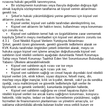
rızasına hukuki geçerlilik tanınmıyorsa,
• Bir sözleşmenin kurulması veya ifasıyla doğrudan doğruya ilgili
olmak kaydıyla sözleşmenin taraflarına ait kişisel verinin aktarılması
gerekli ise,
• Şirket’in hukuki yükümlülüğünü yerine getirmesi için kişisel veri
aktarımı zorunlu ise,
• Kişisel veriler, kişisel veri sahibi tarafından alenileştirilmiş ise,
• Kişisel veri aktarımı bir hakkın tesisi, kullanılması veya korunması
için zorunlu ise,
• Kişisel veri sahibinin temel hak ve özgürlüklerine zarar vermemek
kaydıyla Şirket’in meşru menfaatleri için kişisel veri aktarımı zorunlu ise.
4.3.1 Özel Nitelikli Kişisel Verilerin Yurtdışına Aktarılması
Şirket, gerekli özeni göstererek, gerekli güvenlik tedbirlerini alarak ve
KVK Kurulu tarafından öngörülen yeterli önlemleri alarak; meşru ve
hukuka uygun kişisel veri işleme amaçları doğrultusunda kişisel veri
sahibinin özel nitelikli verilerini aşağıdaki durumlarda Yeterli Korumaya
Sahip veya Yeterli Korumayı Taahhüt Eden Veri Sorumlusunun Bulunduğu
Yabancı Ülkelere aktarabilmektedir.
• Kişisel veri sahibinin açık rızası var ise veya
• Kişisel veri sahibinin açık rızası yok ise;
• Kişisel veri sahibinin sağlığı ve cinsel hayatı dışındaki özel nitelikli
kişisel verileri (ırk, etnik köken, siyasi düşünce, felsefi inanç, din,
mezhep veya diğer inançlar, kılık ve kıyafet, dernek, vakıf ya da sendika
üyeliği, ceza mahkûmiyeti ve güvenlik tedbirleriyle ilgili veriler ile
biyometrik ve genetik verilerdir), kanunlarda öngörülen hallerde,
• Kişisel veri sahibinin sağlığına ve cinsel hayatına ilişkin özel
nitelikli kişisel verileri ise ancak kamu sağlığının korunması, koruyucu
hekimlik, tıbbi teşhis, tedavi ve bakım hizmetlerinin yürütülmesi, sağlık
hizmetleri ile finansmanının planlanması ve yönetimi amacıyla, sır
saklama yükümlülüğü altında bulunan kişiler veya yetkili kurum ve