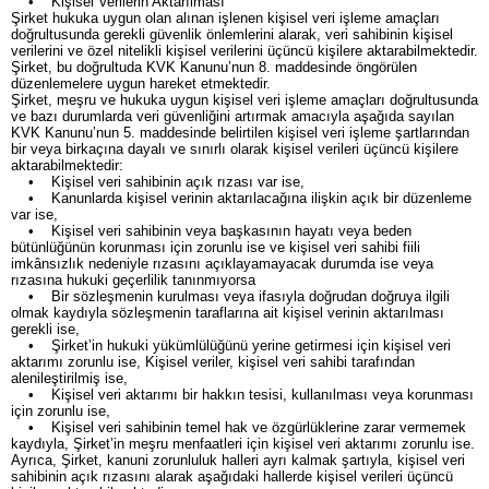
• Kişisel Verilerin Aktarılması
Şirket hukuka uygun olan alınan işlenen kişisel veri işleme amaçları
doğrultusunda gerekli güvenlik önlemlerini alarak, veri sahibinin kişisel
verilerini ve özel nitelikli kişisel verilerini üçüncü kişilere aktarabilmektedir.
Şirket, bu doğrultuda KVK Kanunu’nun 8. maddesinde öngörülen
düzenlemelere uygun hareket etmektedir.
Şirket, meşru ve hukuka uygun kişisel veri işleme amaçları doğrultusunda
ve bazı durumlarda veri güvenliğini artırmak amacıyla aşağıda sayılan
KVK Kanunu’nun 5. maddesinde belirtilen kişisel veri işleme şartlarından
bir veya birkaçına dayalı ve sınırlı olarak kişisel verileri üçüncü kişilere
aktarabilmektedir:
• Kişisel veri sahibinin açık rızası var ise,
• Kanunlarda kişisel verinin aktarılacağına ilişkin açık bir düzenleme
var ise,
• Kişisel veri sahibinin veya başkasının hayatı veya beden
bütünlüğünün korunması için zorunlu ise ve kişisel veri sahibi fiili
imkânsızlık nedeniyle rızasını açıklayamayacak durumda ise veya
rızasına hukuki geçerlilik tanınmıyorsa
• Bir sözleşmenin kurulması veya ifasıyla doğrudan doğruya ilgili
olmak kaydıyla sözleşmenin taraflarına ait kişisel verinin aktarılması
gerekli ise,
• Şirket’in hukuki yükümlülüğünü yerine getirmesi için kişisel veri
aktarımı zorunlu ise, Kişisel veriler, kişisel veri sahibi tarafından
alenileştirilmiş ise,
• Kişisel veri aktarımı bir hakkın tesisi, kullanılması veya korunması
için zorunlu ise,
• Kişisel veri sahibinin temel hak ve özgürlüklerine zarar vermemek
kaydıyla, Şirket’in meşru menfaatleri için kişisel veri aktarımı zorunlu ise.
Ayrıca, Şirket, kanuni zorunluluk halleri ayrı kalmak şartıyla, kişisel veri
sahibinin açık rızasını alarak aşağıdaki hallerde kişisel verileri üçüncü