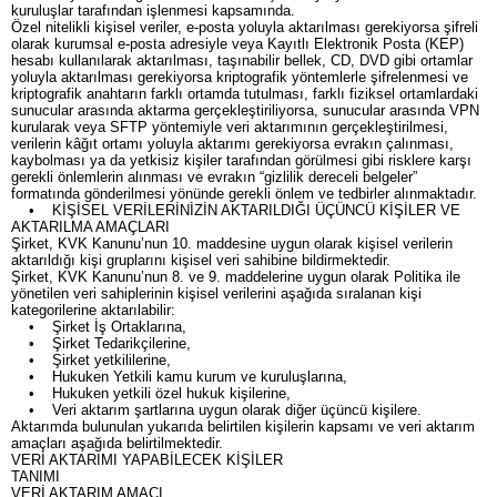
kuruluşlar tarafından işlenmesi kapsamında.
Özel nitelikli kişisel veriler, e-posta yoluyla aktarılması gerekiyorsa şifreli
olarak kurumsal e-posta adresiyle veya Kayıtlı Elektronik Posta (KEP)
hesabı kullanılarak aktarılması, taşınabilir bellek, CD, DVD gibi ortamlar
yoluyla aktarılması gerekiyorsa kriptografik yöntemlerle şifrelenmesi ve
kriptografik anahtarın farklı ortamda tutulması, farklı fiziksel ortamlardaki
sunucular arasında aktarma gerçekleştiriliyorsa, sunucular arasında VPN
kurularak veya SFTP yöntemiyle veri aktarımının gerçekleştirilmesi,
verilerin kâğıt ortamı yoluyla aktarımı gerekiyorsa evrakın çalınması,
kaybolması ya da yetkisiz kişiler tarafından görülmesi gibi risklere karşı
gerekli önlemlerin alınması ve evrakın “gizlilik dereceli belgeler”
formatında gönderilmesi yönünde gerekli önlem ve tedbirler alınmaktadır.
• KİŞİSEL VERİLERİNİZİN AKTARILDIĞI ÜÇÜNCÜ KİŞİLER VE
AKTARILMA AMAÇLARI
Şirket, KVK Kanunu’nun 10. maddesine uygun olarak kişisel verilerin
aktarıldığı kişi gruplarını kişisel veri sahibine bildirmektedir.
Şirket, KVK Kanunu’nun 8. ve 9. maddelerine uygun olarak Politika ile
yönetilen veri sahiplerinin kişisel verilerini aşağıda sıralanan kişi
kategorilerine aktarılabilir:
• Şirket İş Ortaklarına,
• Şirket Tedarikçilerine,
• Şirket yetkililerine,
• Hukuken Yetkili kamu kurum ve kuruluşlarına,
• Hukuken yetkili özel hukuk kişilerine,
• Veri aktarım şartlarına uygun olarak diğer üçüncü kişilere.
Aktarımda bulunulan yukarıda belirtilen kişilerin kapsamı ve veri aktarım
amaçları aşağıda belirtilmektedir.
VERİ AKTARIMI YAPABİLECEK KİŞİLER
TANIMI
VERİ AKTARIM AMACI