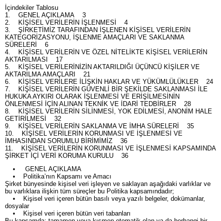
İçindekiler Tablosu
1. GENEL AÇIKLAMA 3
2. KİŞİSEL VERİLERİN İŞLENMESİ 4
3. ŞİRKETİMİZ TARAFINDAN İŞLENEN KİŞİSEL VERİLERİN
KATEGORİZASYONU, İŞLENME AMAÇLARI VE SAKLANMA
SÜRELERİ 6
4. KİŞİSEL VERİLERİN VE ÖZEL NİTELİKTE KİŞİSEL VERİLERİN
AKTARILMASI 17
5. KİŞİSEL VERİLERİNİZİN AKTARILDIĞI ÜÇÜNCÜ KİŞİLER VE
AKTARILMA AMAÇLARI 21
6. KİŞİSEL VERİLERE İLİŞKİN HAKLAR VE YÜKÜMLÜLÜKLER 24
7. KİŞİSEL VERİLERİN GÜVENLİ BİR ŞEKİLDE SAKLANMASI İLE
HUKUKA AYKIRI OLARAK İŞLENMESİ VE ERİŞİLMESİNİN
ÖNLENMESİ İÇİN ALINAN TEKNİK VE İDARİ TEDBİRLER 28
8. KİŞİSEL VERİLERİN SİLİNMESİ, YOK EDİLMESİ, ANONİM HALE
GETİRİLMESİ 32
9. KİŞİSEL VERİLERİN SAKLANMA VE İMHA SÜRELERİ 35
10. KİŞİSEL VERİLERİN KORUNMASI VE İŞLENMESİ VE
İMHASINDAN SORUMLU BİRİMİMİZ 36
11. KİŞİSEL VERİLERİN KORUNMASI VE İŞLENMESİ KAPSAMINDA
ŞİRKET İÇİ VERİ KORUMA KURULU 36
• GENEL AÇIKLAMA
• Politika’nın Kapsamı ve Amacı
Şirket bünyesinde kişisel veri işleyen ve saklayan aşağıdaki varlıklar ve
bu varlıklara ilişkin tüm süreçler bu Politika kapsamındadır;
• Kişisel veri içeren bütün basılı veya yazılı belgeler, dokümanlar,
dosyalar
• Kişisel veri içeren bütün veri tabanları
Bu kapsamda; tamamen veya kısmen otomatik olan ya da herhangi bir