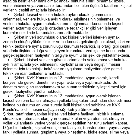
aşağıda belirtilenler dahil olmak ancak bununla sınırlı olmamak üzere,
veri sahibinin veya veri sahibi tarafından belirtilen üçüncü tarafların kişisel
verilerini çeşitli amaçlarla işleyebilir:
• Şirket, kişisel verilerin hukuka aykırı olarak işlenmesinin
önlenmesi, verilere hukuka aykırı olarak erişilmesinin önlenmesi ve
verilerin hukuka uygun muhafazasının sağlanması konusunda kişisel
verileri aktarmış olduğu iş ortakları ve tedarikçiler gibi veri işleyen
kurumlar nezdinde farkındalıklarını arttırmaktadır.
• Şirket’in veri sorumlusu olarak kişisel verileri işlerken uymak
zorunda olduğu yükümlülükler ve bu konuda geliştirdiği hukuksal, idari ve
teknik tedbirlere uyma zorunluluğu kurumun tedarikçi, iş ortağı gibi çeşitli
sıfatlarla ilişkide olduğu veri işleyen kurumlara, veri işleme konusunda
gerçekleştirdikleri faaliyetin niteliğiyle uyumlu bir şekilde yükletilmektedir.
• Şirket, kişisel verilerin güvenli ortamlarda saklanması ve hukuka
aykırı amaçlarla yok edilmesini, kaybolmasını veya değiştirilmesini
önlemek için teknolojik imkânlar ve uygulama maliyetine göre gerekli
teknik ve idari tedbirleri almaktadır.
• Şirket, KVK Kanunu’nun 12. maddesine uygun olarak, kendi
bünyesinde gerekli denetimleri yapmakta veya yaptırmaktadır. Bu
denetim sonuçları raporlanmakta ve alınan tedbirlerin iyileştirilmesi için
gerekli faaliyetler yürütülmektedir.
• Şirket, KVK Kanunu’nun 12. maddesine uygun olarak işlenen
kişisel verilerin kanuni olmayan yollarla başkaları tarafından elde edilmesi
halinde bu durumu en kısa sürede ilgili kişisel veri sahibine ve KVK
Kurulu’na bildirilmesini sağlayan siŞirketi yürütmektedir.
Şirket, tarafından yapılan kişisel veri işleme faaliyeti, hiçbir kısıtlama
olmaksızın, otomatik olan, yarı otomatik olan veya otomatik olmayan
yollar kullanılarak veriye yönelik gerçekleştirilen her türlü eylemi kapsar.
Diğer bir ifadeyle, kişisel veri işleme faaliyeti; transfer etme, yayma veya
farklı yollarla sunma, gruplama veya birleştirme, bloke etme, silme veya