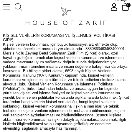
0
KİŞİSEL VERİLERİN KORUNMASI VE İŞLENMESİ POLİTİKASI
GİRİŞ
Kişisel verilerin korunması, için büyük hassasiyet arz etmekte olup,
şirketimizin öncelikleri arasında yer almaktadır. 3830863463463400001
Mersis No’lu Zeynep Betül Süleyman Zarif Film (Şirket) olarak, özel
hayatın gizliliğinin temeli olan kişisel verilerin korunması ve işlenmesini
sadece mevzuata uyum sağlamak doğrultusunda değerlendirmiyor,
yaklaşımımızın temeline insana ve insani değerlere bakışımızı da ortaya
koyuyoruz. Bu bilinçle şirket olarak, 6698 sayılı Kişisel Verilerin
Korunması Kanunu (“KVK Kanunu”) kapsamında, kişisel verilerin
korunması ve işlenmesi için tüm idari ve teknik tedbirleri eksiksiz olarak
alıyoruz. İşbu Kişisel Verilerin Korunması ve İşlenmesi Politikası
(“Politika”) ile Şirket tarafından hukuka ve amaca uygun bir biçimde
yürütülen kişisel veri işleme faaliyeti ve kişisel verilerin korunmasına
yönelik benimsenen politikalar konusunda açıklamalarda bulunmak, Şirket
tarafından hangi verilerin kişisel veri olduğu, hangi kişisel verilerin
saklandığı, kişisel verilerin korunmasına ilişkin alınan idari ve teknik
tedbirler ile kişisel verilerin işlenmesinde, muhafaza edilmesinde, kişisel
veri sahiplerinin aydınlatılması ve bilgilendirilmesinde, üçüncü kişilere
aktarılması ve korunmasına ilişkin detaylı açıklamalarda bulunmak, ilgili
kişilerin bilgilendirilmesi ve bu kapsamda şeffaflığı ve denetime
elverişliliği sağlamak amacıyla hazırlanmıştır.