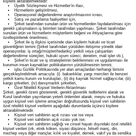
kişilere aktarabilmektedir:
• Üyelik Sözleşmesi ve Hizmetler’in ifası,
• Hizmetlerin geliştirilmesi,
• Operasyonel değerlendirme araştırılmasının icrası,
• Satış ve pazarlama faaliyetleri için,
• Şirket tarafından sunulan ürün ve hizmetlerden faydalanılması için
gerekli çalışmaların iş birimleri tarafından yapılması, Şirket tarafından
sunulan ürün ve hizmetlerin müşterilerin beğeni ve ihtiyaçlarına göre
özelleştirilerek önerilmesi,
• Şirket ile iş ilişkisi içerisinde olan kişilerin hukuki ve ticari
güvenliğinin temini (Şirket tarafından yürütülen iletişime yönelik idari
operasyonlar, iş ortağı/müşteri/tedarikçi yetkili veya çalışanları
değerlendirme süreçleri, hukuki uyum süreci, denetim, mali işler vb.),
• Şirket’in ticari ve iş stratejilerinin belirlenmesi ve uygulanması ile
kurumun insan kaynakları politikalarının yürütülmesinin temini,
• işbu Gizlilik Politikasında yer alan amaçlardan herhangi birisini
gerçekleştirebilmek amacıyla: (i) bakanlıklar, yargı mercileri ile benzeri
yetkili kamu kurum ve kuruluşları, (ii) dış kaynak hizmet sağlayıcılar, (iii)
kargo şirketleri, (iv) danışmanlık şirketleri,
• Özel Nitelikli Kişisel Verilerin Aktarılması
Şirket, gerekli özeni göstererek, gerekli güvenlik tedbirlerini alarak ve
Kurul tarafından yayınlanan yeterli önlemleri alarak; meşru ve hukuka
uygun kişisel veri işleme amaçları doğrultusunda kişisel veri sahibinin
özel nitelikli kişisel verilerini aşağıdaki durumlarda üçüncü kişilere
aktarabilmektedir.
• Kişisel veri sahibinin açık rızası var ise veya
• Kişisel veri sahibinin açık rızası yok ise;
• Kişisel veri sahibinin sağlığı ve cinsel hayatı dışındaki özel nitelikli
kişisel verileri (ırk, etnik köken, siyasi düşünce, felsefi inanç, din,
mezhep veya diğer inançlar, kılık ve kıyafet, dernek, vakıf ya da sendika