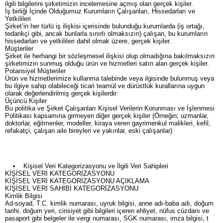
ilgili bilgilerini şirketimizin incelemesine açmış olan gerçek kişiler.
İş birliği İçinde Olduğumuz Kurumların Çalışanları, Hissedarları ve
Yetkilileri
Şirket’in her türlü iş ilişkisi içerisinde bulunduğu kurumlarda (iş ortağı,
tedarikçi gibi, ancak bunlarla sınırlı olmaksızın) çalışan, bu kurumların
hissedarları ve yetkilileri dahil olmak üzere, gerçek kişiler.
Müşteriler
Şirket ile herhangi bir sözleşmesel ilişkisi olup olmadığına bakılmaksızın
şirketimizin sunmuş olduğu ürün ve hizmetleri satın alan gerçek kişiler.
Potansiyel Müşteriler
Ürün ve hizmetlerimize kullanma talebinde veya ilgisinde bulunmuş veya
bu ilgiye sahip olabileceği ticari teamül ve dürüstlük kurallarına uygun
olarak değerlendirilmiş gerçek kişilerdir.
Üçüncü Kişiler
Bu politika ve Şirket Çalışanları Kişisel Verilerin Korunması ve İşlenmesi
Politikası kapsamına girmeyen diğer gerçek kişiler (Örneğin; uzmanlar,
doktorlar, eğitmenler, modeller, kiraya veren gayrimenkul malikleri, kefil,
refakatçi, çalışan aile bireyleri ve yakınlar, eski çalışanlar)
• Kişisel Veri Kategorizasyonu ve İlgili Veri Sahipleri
KİŞİSEL VERİ KATEGORİZASYONU
KİŞİSEL VERİ KATEGORİZASYONU AÇIKLAMA
KİŞİSEL VERİ SAHİBİ KATEGORİZASYONU
Kimlik Bilgisi
Ad-soyad, T.C. kimlik numarası, uyruk bilgisi, anne adı-baba adı, doğum
tarihi, doğum yeri, cinsiyet gibi bilgileri içeren ehliyet, nüfus cüzdanı ve
pasaport gibi belgeler ile vergi numarası, SGK numarası, imza bilgisi, t