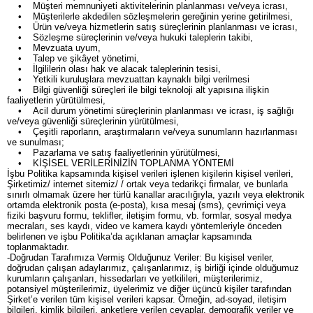
• Müşteri memnuniyeti aktivitelerinin planlanması ve/veya icrası,
• Müşterilerle akdedilen sözleşmelerin gereğinin yerine getirilmesi,
• Ürün ve/veya hizmetlerin satış süreçlerinin planlanması ve icrası,
• Sözleşme süreçlerinin ve/veya hukuki taleplerin takibi,
• Mevzuata uyum,
• Talep ve şikâyet yönetimi,
• İlgililerin olası hak ve alacak taleplerinin tesisi,
• Yetkili kuruluşlara mevzuattan kaynaklı bilgi verilmesi
• Bilgi güvenliği süreçleri ile bilgi teknoloji alt yapısına ilişkin
faaliyetlerin yürütülmesi,
• Acil durum yönetimi süreçlerinin planlanması ve icrası, iş sağlığı
ve/veya güvenliği süreçlerinin yürütülmesi,
• Çeşitli raporların, araştırmaların ve/veya sunumların hazırlanması
ve sunulması;
• Pazarlama ve satış faaliyetlerinin yürütülmesi,
• KİŞİSEL VERİLERİNİZİN TOPLANMA YÖNTEMİ
İşbu Politika kapsamında kişisel verileri işlenen kişilerin kişisel verileri,
Şirketimiz/ internet sitemiz/ / ortak veya tedarikçi firmalar, ve bunlarla
sınırlı olmamak üzere her türlü kanallar aracılığıyla, yazılı veya elektronik
ortamda elektronik posta (e-posta), kısa mesaj (sms), çevrimiçi veya
fiziki başvuru formu, teklifler, iletişim formu, vb. formlar, sosyal medya
mecraları, ses kaydı, video ve kamera kaydı yöntemleriyle önceden
belirlenen ve işbu Politika’da açıklanan amaçlar kapsamında
toplanmaktadır.
-Doğrudan Tarafımıza Vermiş Olduğunuz Veriler: Bu kişisel veriler,
doğrudan çalışan adaylarımız, çalışanlarımız, iş birliği içinde olduğumuz
kurumların çalışanları, hissedarları ve yetkilileri, müşterilerimiz,
potansiyel müşterilerimiz, üyelerimiz ve diğer üçüncü kişiler tarafından
Şirket’e verilen tüm kişisel verileri kapsar. Örneğin, ad-soyad, iletişim
bilgileri, kimlik bilgileri, anketlere verilen cevaplar, demografik veriler ve