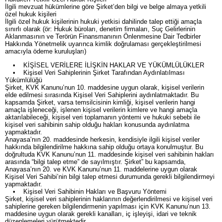
İlgili mevzuat hükümlerine göre Şirket’den bilgi ve belge almaya yetkili
özel hukuk kişileri
İlgili özel hukuk kişilerinin hukuki yetkisi dahilinde talep ettiği amaçla
sınırlı olarak (ör: Hukuk büroları, denetim firmaları, Suç Gelirlerinin
Aklanmasının ve Terörün Finansmanının Önlenmesine Dair Tedbirler
Hakkında Yönetmelik uyarınca kimlik doğrulaması gerçekleştirilmesi
amacıyla ödeme kuruluşları)
• KİŞİSEL VERİLERE İLİŞKİN HAKLAR VE YÜKÜMLÜLÜKLER
• Kişisel Veri Sahiplerinin Şirket Tarafından Aydınlatılması
Yükümlülüğü
Şirket, KVK Kanunu’nun 10. maddesine uygun olarak, kişisel verilerin
elde edilmesi sırasında Kişisel Veri Sahiplerini aydınlatmaktadır. Bu
kapsamda Şirket, varsa temsilcisinin kimliği, kişisel verilerin hangi
amaçla işleneceği, işlenen kişisel verilerin kimlere ve hangi amaçla
aktarılabileceği, kişisel veri toplamanın yöntemi ve hukuki sebebi ile
kişisel veri sahibinin sahip olduğu hakları konusunda aydınlatma
yapmaktadır.
Anayasa’nın 20. maddesinde herkesin, kendisiyle ilgili kişisel veriler
hakkında bilgilendirilme hakkına sahip olduğu ortaya konulmuştur. Bu
doğrultuda KVK Kanunu’nun 11. maddesinde kişisel veri sahibinin hakları
arasında “bilgi talep etme” de sayılmıştır. Şirket” bu kapsamda,
Anayasa’nın 20. ve KVK Kanunu’nun 11. maddelerine uygun olarak
Kişisel Veri Sahibi’nin bilgi talep etmesi durumunda gerekli bilgilendirmeyi
yapmaktadır.
• Kişisel Veri Sahibinin Hakları ve Başvuru Yöntemi
Şirket, kişisel veri sahiplerinin haklarının değerlendirilmesi ve kişisel veri
sahiplerine gereken bilgilendirmenin yapılması için KVK Kanunu’nun 13.
maddesine uygun olarak gerekli kanalları, iç işleyişi, idari ve teknik
düzenlemeleri yürütmektedir.