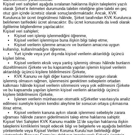
Kişisel veri sahipleri aşağıda sıralanan haklarına ilişkin taleplerini yazılı
olarak Şirket’e iletmeleri durumunda talebin niteliğine göre talebi en geç
otuz gün içinde ücretsiz olarak sonuçlandırmaktadır. Ancak, KVK
Kurulunca bir ücret öngörülmesi hâlinde, Şirket tarafından KVK Kurulunca
belirlenen tarifedeki ücret alınacaktır. Bu ücret konusunda da ivedi olarak
ilgililerine bilgilendirme yapılacaktır.
Kişisel veri sahipleri;
• Kişisel veri işlenip işlenmediğini öğrenme,
• Kişisel verileri işlenmişse buna ilişkin bilgi talep etme,
• Kişisel verilerin işlenme amacını ve bunların amacına uygun
kullanılıp, kullanılmadığını öğrenme,
• Yurt içinde veya yurt dışında kişisel verilerin aktarıldığı üçüncü
kişileri bilme,
• Kişisel verilerin eksik veya yanlış işlenmiş olması hâlinde bunların
düzeltilmesini iŞirkete ve bu kapsamda yapılan işlemin kişisel verilerin
aktarıldığı üçüncü kişilere bildirilmesini iŞirkete,
• KVK Kanunu ve ilgili diğer kanun hükümlerine uygun olarak
işlenmiş olmasın rağmen, işlenmesini gerektiren sebeplerin ortadan
kalkması hâlinde kişisel verilerin silinmesini veya yok edilmesini iŞirkete
ve bu kapsamda yapılan işlemin kişisel verilerin aktarıldığı üçüncü
kişilere bildirilmesini iŞirkete,
• İşlenen verilerin münhasıran otomatik siŞirketler vasıtasıyla analiz
edilmesi suretiyle kişinin kendisi aleyhine bir sonucun ortaya çıkmasına
itiraz etme,
• Kişisel verilerin kanuna aykırı olarak işlenmesi sebebiyle zarara
uğraması hâlinde zararın giderilmesini talep etme haklarına sahiptir.
Kişisel Veri Sahipleri KVK Kanunu madde 11’de sayılan haklarına ilişkin
taleplerini kimliklerini tespit edecek bilgi ve belgelerle ve aşağıda belirtilen
yöntemlerle veya Kişisel Verileri Koruma Kurulu’nun belirlediği diğer