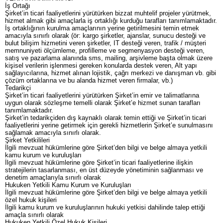
İş Ortağı
Şirket’in ticari faaliyetlerini yürütürken bizzat muhtelif projeler yürütmek,
hizmet almak gibi amaçlarla iş ortaklığı kurduğu tarafları tanımlamaktadır.
İş ortaklığının kurulma amaçlarının yerine getirilmesini temin etmek
amacıyla sınırlı olarak (ör: kargo şirketler, ajanslar, sunucu desteği ve
bulut bilişim hizmetini veren şirketler, IT desteği veren, trafik / müşteri
memnuniyeti ölçümleme, profilleme ve segmenyasyon desteği veren,
satış ve pazarlama alanında sms, mailing, arşivleme başta olmak üzere
kişisel verilerin işlenmesi gereken konularda destek veren, Alt yapı
sağlayıcılarına, hizmet alınan lojistik, çağrı merkezi ve danışman vb. gibi
çözüm ortaklarına ve bu alanda hizmet veren firmalar, vb.)
Tedarikçi
Şirket’in ticari faaliyetlerini yürütürken Şirket’in emir ve talimatlarına
uygun olarak sözleşme temelli olarak Şirket’e hizmet sunan tarafları
tanımlamaktadır.
Şirket’in tedarikçiden dış kaynaklı olarak temin ettiği ve Şirket’in ticari
faaliyetlerini yerine getirmek için gerekli hizmetlerin Şirket’e sunulmasını
sağlamak amacıyla sınırlı olarak.
Şirket Yetkilileri
İlgili mevzuat hükümlerine göre Şirket’den bilgi ve belge almaya yetkili
kamu kurum ve kuruluşları
İlgili mevzuat hükümlerine göre Şirket’in ticari faaliyetlerine ilişkin
stratejilerin tasarlanması, en üst düzeyde yönetiminin sağlanması ve
denetim amaçlarıyla sınırlı olarak
Hukuken Yetkili Kamu Kurum ve Kuruluşları
İlgili mevzuat hükümlerine göre Şirket’den bilgi ve belge almaya yetkili
özel hukuk kişileri
İlgili kamu kurum ve kuruluşlarının hukuki yetkisi dahilinde talep ettiği
amaçla sınırlı olarak
Hukuken Yetkili Özel Hukuk Kişileri