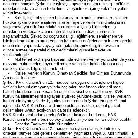
denetim sonuçları Şirket’in iç işleyişi kapsamında konu ile ilgili bölüme
raporlanmakta ve alınan tedbirlerin iyileştirilmesi için gerekli faaliyetler
yürütülmektedir.
• Şirket, kişisel verilerin hukuka aykırı olarak işlenmesini, verilere
hukuka aykırı olarak erişilmesini önlemeye ve verilerin muhafazasını
sağlamaya yönelik farkındalığın artırılması için iş birimlerine, iş
ortaklarına ve tedarikçilerine gerekli eğitimlerin düzenlenmesini
sağlamaktadır. Şirket, bu doğrultuda ilgili eğitimlere, seminerlere ve
bilgilendirme oturumlarına yapılan katılımları değerlendirmekte ve gerekli
denetimleri yapmakta veya yaptırmaktadır. Şirket, ilgili mevzuatın
güncellenmesine paralel olarak eğitimlerini güncellemekte ve
yenilemektedir.
• Muhtemel akdi ilişki kapsamında edinilen veriler yönünden de yasal
mevzuat hükümlerine riayet edilmekte ve ilgililer hakları konusunda
eksiksiz olarak bilgilendirilmektedir.
• Kişisel Verilerin Kanuni Olmayan Şekilde İfşa Olması Durumunda
Alınacak Tedbirler
Şirket, KVK Kanunu’nun 12. maddesine uygun olarak işlenen kişisel
verilerin kanuni olmayan yollarla başkaları tarafından elde edilmesi
halinde bu durumu en kısa sürede ilgili kişisel veri sahibine ve KVK
Kurulu’na bildirilmesini sağlayan siŞirketi yürütmektedir. Kişisel verilerin
kanuni olmayan şekilde ifşa olması durumunda Şirket en geç 72 saat
içerisinde KVK Kurul’una bildirimde bulunacak olup, derhal güncel
gelişmelere uygun aksiyonları da tesis edecektir.
KVK Kurulu tarafından gerek görülmesi halinde, bu durum, KVK
Kurulu’nun internet sitesinde veya başka bir yöntemle ilan edilebilecektir.
• Denetim Faaliyetlerinin Yürütülmesi
Şirket, KVK Kanunu’nun 12. maddesine uygun olarak, kendi ve iş
ortakları bünyesinde gerekli denetimleri yapmakta veya 3. Kişi firmalar ile
yapılan sözleşmeler çerçevesinde yaptırmaktadır. Bu denetim sonuçları