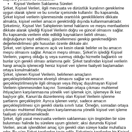
• Kişisel Verilerin Saklanma Süreleri
Şirket, Kişisel Verileri, ilgili mevzuata ve dürüstlük kuralının gereklerine
uygun olarak işlenir ve bu sınırlar içerisinde kullanılır. Bu kapsamda,
Şirket kişisel verilerin işlenmesinde orantılılık gerekliliklerini dikkate
almakta, kişisel verileri amacın gerektirdiği dışında kullanmamaktadır.
Şirketimiz, Kişisel Veri Sahiplerinin temel haklarını ve meşru menfaatlerini
dikkate alarak işlediği Kişisel Verilerin doğru ve güncel olmasını sağlar.
Bu kapsamda verilerin elde edildiği kaynakların belirli olması,
doğruluğunun teyit edilmesi, güncellenmesi gerekip gerekmediğinin
değerlendirilmesi gibi hususları özenle dikkate alır.
Şirket, veri işleme amacını açık ve kesin olarak belirler ve bu amacın
meşru olmasını sağlar. Amacın meşru olması, Şirket’in işlediği Kişisel
Verilerin, yapmış olduğu iş veya sunmuş olduğu hizmetle bağlantılı ve
bunlar için gerekli olması anlamına gelir. Şirket tarafından kişisel verilerin
hangi amaçla işleneceği henüz kişisel veri işleme faaliyeti başlamadan
ortaya konulmaktadır.
Şirket, işlenen Kişisel Verilerin, belirlenen amaçların
gerçekleştirilebilmesine elverişli olmasını sağlar ve amacın
gerçekleştirilmesiyle ilgili olmayan veya ihtiyaç duyulmayan Kişisel
Verilerin işlenmesinden kaçınır. Sonradan ortaya çıkması muhtemel
ihtiyaçların karşılanmasına yönelik veri işlemek için, işlemeye ilk kez
başlıyor gibi, Kanun’da düzenlenmiş olan Kişisel Verilerin işlenme
şartlarını gerçekleştirir. Ayrıca işlenen veriyi, sadece amacın
gerçekleştirilmesi için gerekli olanla sınırlı tutar. Örneğin, sonradan ortaya
çıkması muhtemel ihtiyaçların karşılanmasına yönelik kişisel veri işleme
faaliyeti yürütülmemektedir.
Şirket, ilgili yasal mevzuatta verilerin saklanması için öngörülen bir süre
bulunması halinde bu sürelere uyum gösterir; aksi durumda Kişisel
Verileri, ancak işlendikleri amaç için gerekli olan süreye kadar muhafaza
eder. Bu süre Şirket tarafından tayin edilir. Şirketimiz tarafından bir Kişisel