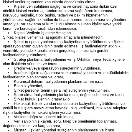
kişisel veriler açısından kanunlarda öngörülmüş olması,
• Kişisel veri sahibinin sağlığına ve cinsel hayatına ilişkin özel
nitelikli kişisel verileri açısından ise kamu sağılığının korunması,
koruyucu hekimlik, tıbbi teşhis, tedavi ve bakım hizmetlerinin
yürütülmesi, sağlık hizmetleri ile finansmanının planlanması ve yönetimi
amacıyla, sır saklama yükümlülüğü altında bulunan kişiler veya yetkili
kurum ve kuruluşlar tarafından islenmesidir.
• Kişisel Verilerin İşlenme Amaçları
Şirket, kişisel verilerinizi aşağıdaki amaçlarla işlemektedir:
• Şirket iç operasyonlarının, iş faaliyetlerinin yürütülmesi ve Şirket
operasyonlarının güvenliğinin temin edilmesi, iş faaliyetlerinin etkinlik,
verimlilik, yerindelik analizlerinin gerçekleştirilmesi için gerekli
faaliyetlerinin yürütülmesi,
• Strateji planlama faaliyetlerinin ve İş Ortakları veya Tedarikçilerle
olan ilişkilerin yönetimi ve icrası,
• Üretim ve/veya operasyon süreçlerinin yürütülmesi,
• İş sürekliliğinin sağlanması ve kurumsal yönetim ve sürdürülebilirlik
faaliyetlerinin planlanması ve icrası,
• Kurumsal iletişim faaliyetlerinin planlanması ve icrası,
• Etkinlik yönetimi,
• Şirket personel temin (işe alım) süreçlerinin yürütülmesi,
• Satın alma faaliyetlerinin planlanması, değerlendirilmesi ve takibi,
• Şirket hukuk işlerinin icrası/takibi,
• Hukuksal, teknik ve idari sonucu olan faaliyetlerin yürütülmesi ve
yetkili kuruluşlara mevzuattan kaynaklı bilgi verilmesi, hukuksal taleplere
ilişkin faaliyetler ile hukuki işlerin yürütülmesi,
• Verilerin doğru ve güncel tutulması,
• Veri sahibinin şikâyeti, soru, talep ve önerilerinin toplanması,
değerlendirilmesi ve karşılanması,
• Müşteri ilişkileri yönetimi süreçlerinin planlanması ve icrası,