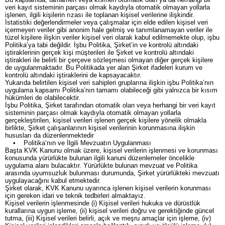
veri kayıt sisteminin parçası olmak kaydıyla otomatik olmayan yollarla
işlenen, ilgili kişilerin rızası ile toplanan kişisel verilerine ilişkindir.
İstatistiki değerlendirmeler veya çalışmalar için elde edilen kişisel veri
içermeyen veriler gibi anonim hale gelmiş ve tanımlanamayan veriler ile
tüzel kişilere ilişkin veriler kişisel veri olarak kabul edilmemekte olup, işbu
Politika’ya tabi değildir. İşbu Politika, Şirket’in ve kontrolü altındaki
iştiraklerinin gerçek kişi müşterileri ile Şirket ve kontrolü altındaki
iştirakleri ile belirli bir çerçeve sözleşmesi olmayan diğer gerçek kişilere
de uygulanmaktadır. Bu Politikada yer alan Şirket ifadeleri kurum ve
kontrolü altındaki iştiraklerini de kapsayacaktır.
Yukarıda belirtilen kişisel veri sahipleri gruplarına ilişkin işbu Politika’nın
uygulama kapsamı Politika’nın tamamı olabileceği gibi yalnızca bir kısım
hükümleri de olabilecektir.
İşbu Politika, Şirket tarafından otomatik olan veya herhangi bir veri kayıt
sisteminin parçası olmak kaydıyla otomatik olmayan yollarla
gerçekleştirilen, kişisel verileri işlenen gerçek kişilere yönelik olmakla
birlikte, Şirket çalışanlarının kişisel verilerinin korunmasına ilişkin
hususları da düzenlenmektedir
• Politika’nın ve İlgili Mevzuatın Uygulanması
Başta KVK Kanunu olmak üzere, kişisel verilerin işlenmesi ve korunması
konusunda yürürlükte bulunan ilgili kanuni düzenlemeler öncelikle
uygulama alanı bulacaktır. Yürürlükte bulunan mevzuat ve Politika
arasında uyumsuzluk bulunması durumunda, Şirket yürürlükteki mevzuatı
uygulayacağını kabul etmektedir.
Şirket olarak, KVK Kanunu uyarınca işlenen kişisel verilerin korunması
için gereken idari ve teknik tedbirleri almaktayız.
Kişisel verilerin işlenmesinde (i) Kişisel verileri hukuka ve dürüstlük
kurallarına uygun işleme, (ii) kişisel verileri doğru ve gerektiğinde güncel
tutma, (iii) Kişisel verileri belirli, açık ve meşru amaçlar için işleme, (iv)