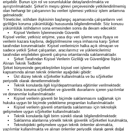
erişebilir. Bunun için rol ve sorumluluklar detaylandırılmakta ve
ayrıştırılmaktadır. Şirket’in meşru görevi çerçevesinde yetkilendirilmemiş
olan herhangi bir çalışanının bu verileri işlemesi yetkisiz işlem anlamına
gelmektedir.
Yöneticiler, istihdam ilişkisinin başlangıç aşamasında çalışanlarını veri
gizliliğini koruma yükümlülüğü hususunda bilgilendirmelidir. Söz konusu
yükümlülük istihdamın sona ermesinden sonra da devam edecektir.
• Kişisel Verilerin İşlenmesinde Güvenlik
Kişisel veriler, yetkisiz erişime, yasa dışı veri işleme veya ifşaya ve
verilerin kazara kaybına, değiştirilmesine veya imhasına karşı Şirket
tarafından korunmaktadır. Kişisel verilerinizin halka açık olmayan ve
sadece yetkili Şirket çalışanları, aracılarımız ve yüklenicilerimiz
tarafından erişilebilen güvenli çalışma ortamlarında saklanmaktadır.
• Şirket Tarafından Kişisel Verilerin Gizliliği ve Güvenliğine İlişkin
Alınan Teknik Tedbirler
Şirket bünyesinde gerçekleştirilen kişisel veri işleme faaliyetleri
kapsamında alınan teknik önlemler aşağıdaki gibidir:
• Üst düzey teknik siŞirketler kullanılmakta ve bu siŞirketler
periyodik olarak denetlenmektedir.
• Teknik konularda ilgili kişi/departmanlara eğitimler verilmektedir.
• Virüs koruma siŞirketleri ve güvenlik duvarlarını içeren yazılımlar
ve donanımlar kullanılmaktadır.
• Kişisel verilerin güvenli bir biçimde saklanmasını sağlamak için
hukuka uygun bir biçimde yedekleme programları kullanılmaktadır.
• Kişisel verilerin güvenli ortamlarda saklanması için teknolojik
gelişmelere uygun siŞirketler kullanılmaktadır.
• Teknik konularda ilgili birim sürekli olarak bilgilendirilmektedir.
• Saklanma alanlarına yönelik teknik güvenlik siŞirketleri kurulmakta,
• Teknolojideki gelişmelere uygun teknik önlemler alınmakta,
yazılımlar kullanılmakta ve alınan önlemler periyodik olarak gerek doğal