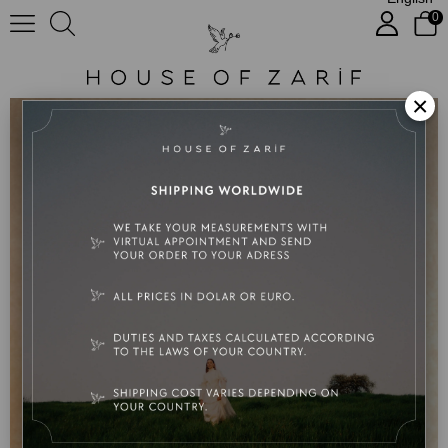
0
Audrey
×