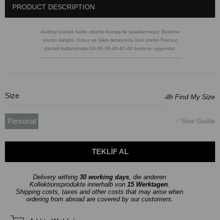
PRODUCT DESCRIPTION
Audrey:yüksek kalite ziberlin kumaş ile tasarlanmıştır. Bedene
oturan kalıptır. Omuz ve bilek detayında özel üretim Fransız
danteli kullanılmıştır.34-36-38-40-42-44 bedene uygundur.
Size
Personal
Delivery withing
30 working days
, die anderen
Kollektionsprodukte innerhalb von
15 Werktagen
.
Shipping costs, taxes and other costs that may arise when
ordering from abroad are covered by our customers.