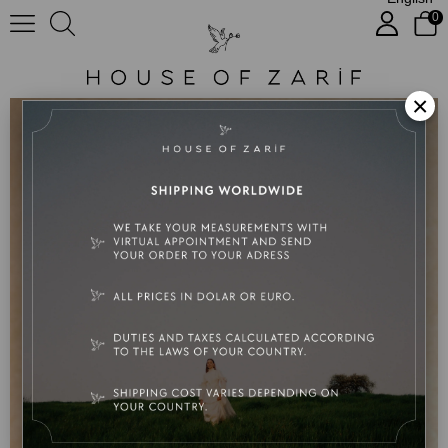
0
Celine
×