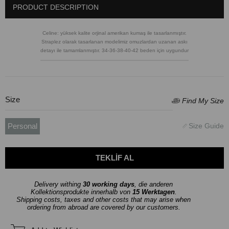
PRODUCT DESCRIPTION
Celine: yüksek kalite orjinal amerikan kumaş ile tasarlanmıştır.
Straplez olarak tasarlanan modelimiz omuzlardan uzanan askı
detayı ile tamamlanmıştır. 34-36-38-40-42 beden için uygundur
Size
Personal
Delivery withing
30 working days
, die anderen
Kollektionsprodukte innerhalb von
15 Werktagen
.
Shipping costs, taxes and other costs that may arise when
ordering from abroad are covered by our customers.