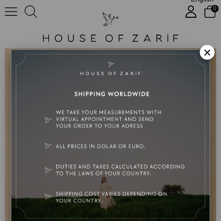
0
Cherry
×