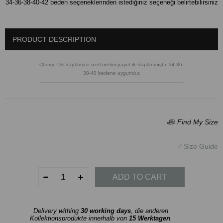
34-36-38-40-42 beden seçeneklerinden istediğiniz seçeneği belirtebilirsiniz
PRODUCT DESCRIPTION
Cherry: Üst kaplaması özel üretim payet ile kaplanmıştır. 34-36-
38-40 bedene uygundur.
Delivery withing
30 working days
, die anderen
Kollektionsprodukte innerhalb von
15 Werktagen
.