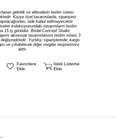
rlanan gelinlik ve elbiselerin teslim süresi
tedir. Kişiye özel tasarımlarda, siparişiniz
yapılacağından; iade kabul edilmeyecektir.
iseleri koleksiyonundaki tasarımların teslim
ma 15 iş günüdür. Bridal Concept Studio
yapımı aksesuar tasarımlarının teslim süresi 3
ı değişmektedir. Yurtdışı siparişlerinde; kargo
isi ve çıkabilecek diğer vergiler müşterimize
aittir.
Favorilere
İstek Listeme
Ekle
Ekle