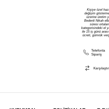
Kişiye özel hazı
değişim göstermek
üzerine üretim 
Bedenli Nikah elb
süresi ortala
kategorisindeki el 
ile 15 iş günü aras
ücreti, gümrük verg
Telefonla
Sipariş
Karşılaştır