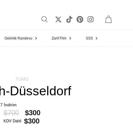
Gelinlik Randevu
Zarif Film
SSS
TÜMÜ
h-Düsseldorf
57
İndirim
$700
$300
$300
KDV Dahil