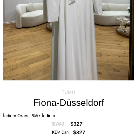
TÜMÜ
Fiona-Düsseldorf
İndirim Oranı
:
%
57
İndirim
$763
$327
$327
KDV Dahil