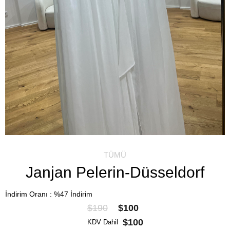
TÜMÜ
Janjan Pelerin-Düsseldorf
İndirim Oranı
:
%
47
İndirim
$190
$100
$100
KDV Dahil