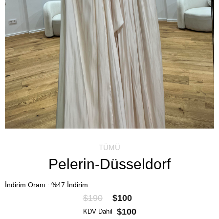
TÜMÜ
Pelerin-Düsseldorf
İndirim Oranı
:
%
47
İndirim
$190
$100
$100
KDV Dahil