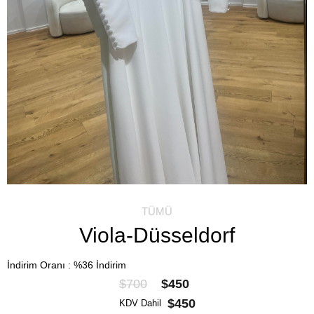
TÜMÜ
Viola-Düsseldorf
İndirim Oranı
:
%
36
İndirim
$700
$450
$450
KDV Dahil