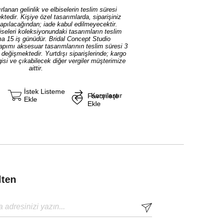
rlanan gelinlik ve elbiselerin teslim süresi
tedir. Kişiye özel tasarımlarda, siparişiniz
yapılacağından; iade kabul edilmeyecektir.
iseleri koleksiyonundaki tasarımların teslim
ma 15 iş günüdür. Bridal Concept Studio
yapımı aksesuar tasarımlarının teslim süresi 3
ı değişmektedir. Yurtdışı siparişlerinde; kargo
isi ve çıkabilecek diğer vergiler müşterimize
aittir.
İstek Listeme
Karşılaştır
Favorilere
Ekle
Ekle
lten