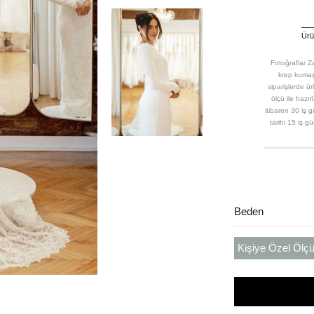
Ürün
Fotoğraflar Za
krep kumaş
siparişlerde ü
ölçü ile hazır
itibaren 30 iş 
tarihi 15 iş g
Beden
Kişiye Özel Ölçü