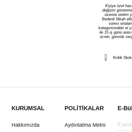
Kişiye özel hazı
değişim göstermek
üzerine üretim 
Bedenli Nikah elb
süresi ortala
kategorisindeki el 
ile 15 iş günü aras
ücreti, gümrük verg
Kritik Stok
KURUMSAL
POLİTİKALAR
E-Bü
Hakkımızda
Aydınlatma Metni