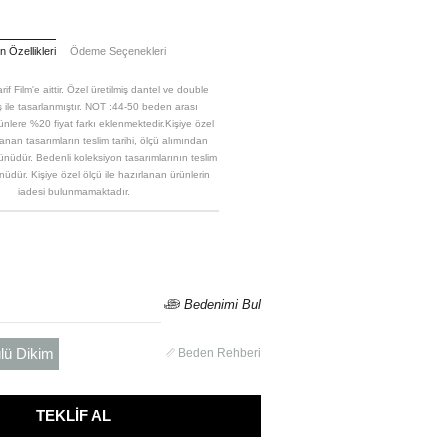
 Özellikleri
Ödeme Seçenekleri
rif Film'e aittir. Özel üretilmiş dantel ve double
 ile tasarlanmıştır. NOT :44-50 beden arası
rünlere %20 fiyat farkı eklenmektedir.Kişiye özel
lanan tasarımların teslim tarihi, ölçü alımından
günüdür. Bedenli koleksiyon tasarımlarının teslim
ünüdür. Kişiye özel ölçü ile hazırlanan ürünlerin
iadesi bulunmamaktadır.
Bedenimi Bul
lü Dikim
Beden Rehberi