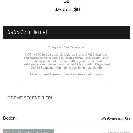
$0
$0
KDV Dahil
ÜRÜN ÖZELLIKLERI
Fotoğraflar Zarif Film'e aittir.
NOT :44-50 beden arası siparişlerde ürünlere %20 fiyat farkı
eklenmektedir.Kişiye özel ölçü ile hazırlanan tasarımların teslim
tarihi, ölçü alımından itibaren 30 iş günüdür. Bedenli
koleksiyon tasarımlarının teslim tarihi 15 iş günüdür. Kişiye özel
ölçü ile hazırlanan ürünlerin iadesi bulunmamaktadır.
El yapımı ipek House of Zarif lalesi fiyata dahil değildir.
ÖDEME SEÇENEKLERI
Beden
Bedenimi Bul