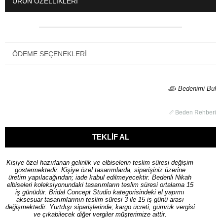
ÜRÜN ÖZELLIKLERI
ÖDEME SEÇENEKLERI
Bedenimi Bul
Beden Rehberi
Kişiye özel hazırlanan gelinlik ve elbiselerin teslim süresi değişim
göstermektedir. Kişiye özel tasarımlarda, siparişiniz üzerine
üretim yapılacağından; iade kabul edilmeyecektir. Bedenli Nikah
elbiseleri koleksiyonundaki tasarımların teslim süresi ortalama 15
iş günüdür. Bridal Concept Studio kategorisindeki el yapımı
aksesuar tasarımlarının teslim süresi 3 ile 15 iş günü arası
değişmektedir. Yurtdışı siparişlerinde; kargo ücreti, gümrük vergisi
ve çıkabilecek diğer vergiler müşterimize aittir.