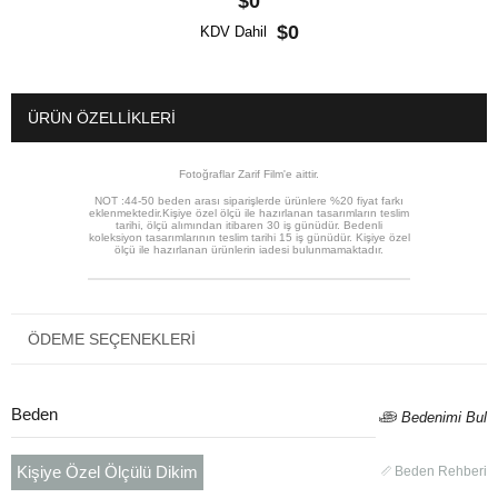
$0
$0
KDV Dahil
ÜRÜN ÖZELLIKLERI
Fotoğraflar Zarif Film'e aittir.
NOT :44-50 beden arası siparişlerde ürünlere %20 fiyat farkı
eklenmektedir.Kişiye özel ölçü ile hazırlanan tasarımların teslim
tarihi, ölçü alımından itibaren 30 iş günüdür. Bedenli
koleksiyon tasarımlarının teslim tarihi 15 iş günüdür. Kişiye özel
ölçü ile hazırlanan ürünlerin iadesi bulunmamaktadır.
ÖDEME SEÇENEKLERI
Beden
Bedenimi Bul
Kişiye Özel Ölçülü Dikim
Beden Rehberi