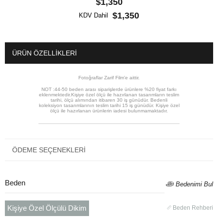
$1,350
$1,350
KDV Dahil
ÜRÜN ÖZELLIKLERI
Fotoğraflar Zarif Film'e aittir.
NOT :44-50 beden arası siparişlerde ürünlere %20 fiyat farkı
eklenmektedir.Kişiye özel ölçü ile hazırlanan tasarımların teslim
tarihi, ölçü alımından itibaren 30 iş günüdür. Bedenli
koleksiyon tasarımlarının teslim tarihi 15 iş günüdür. Kişiye özel
ölçü ile hazırlanan ürünlerin iadesi bulunmamaktadır.
ÖDEME SEÇENEKLERI
Beden
Bedenimi Bul
Kişiye Özel Ölçülü Dikim
Beden Rehberi