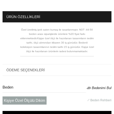
ÜRÜN ÖZELLIKLERI
Özel üretilmiş ipek saten kumaş ile tasarlanmıştır. NOT :44-50
beden arası siparişlerde ürünlere %20 fiyat farkı
eklenmektedir.Kişiye özel ölçü ile hazırlanan tasarımların teslim
tarihi, ölçü alımından itibaren 30 iş günüdür. Bedenli
koleksiyon tasarımlarının teslim tarihi 15 iş günüdür. Kişiye özel
ölçü ile hazırlanan ürünlerin iadesi bulunmamaktadır.
ÖDEME SEÇENEKLERI
Beden
Bedenimi Bul
Kişiye Özel Ölçülü Dikim
Beden Rehberi