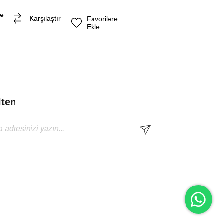
me
Karşılaştır
Favorilere
Ekle
lten