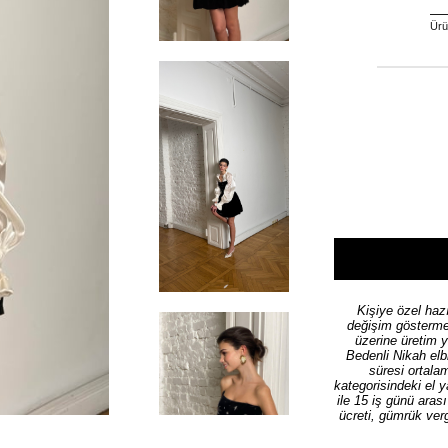
Ürün
Kişiye özel hazı
değişim göstermek
üzerine üretim 
Bedenli Nikah elb
süresi ortala
kategorisindeki el 
ile 15 iş günü aras
ücreti, gümrük verg