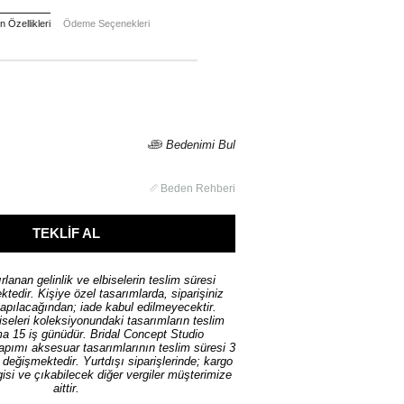
 Özellikleri
Ödeme Seçenekleri
Bedenimi Bul
Beden Rehberi
rlanan gelinlik ve elbiselerin teslim süresi
tedir. Kişiye özel tasarımlarda, siparişiniz
yapılacağından; iade kabul edilmeyecektir.
iseleri koleksiyonundaki tasarımların teslim
ma 15 iş günüdür. Bridal Concept Studio
yapımı aksesuar tasarımlarının teslim süresi 3
ı değişmektedir. Yurtdışı siparişlerinde; kargo
isi ve çıkabilecek diğer vergiler müşterimize
aittir.