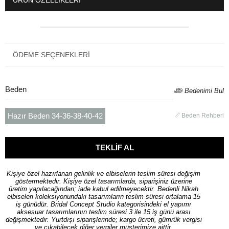
ÖDEME SEÇENEKLERI
Beden
Bedenimi Bul
Hazır Beden 34-36-38-40-42
Beden Rehberi
Kişiye özel hazırlanan gelinlik ve elbiselerin teslim süresi değişim
göstermektedir. Kişiye özel tasarımlarda, siparişiniz üzerine
üretim yapılacağından; iade kabul edilmeyecektir. Bedenli Nikah
elbiseleri koleksiyonundaki tasarımların teslim süresi ortalama 15
iş günüdür. Bridal Concept Studio kategorisindeki el yapımı
aksesuar tasarımlarının teslim süresi 3 ile 15 iş günü arası
değişmektedir. Yurtdışı siparişlerinde; kargo ücreti, gümrük vergisi
ve çıkabilecek diğer vergiler müşterimize aittir.