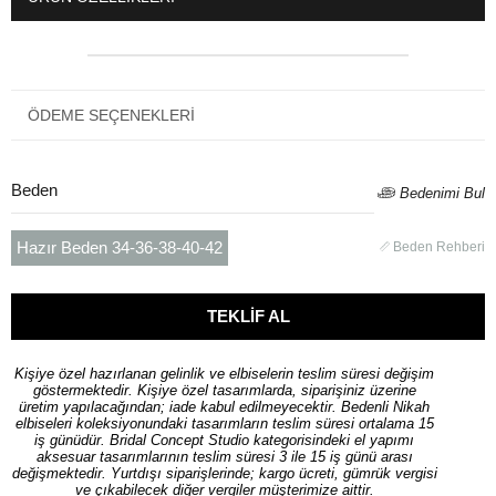
ÖDEME SEÇENEKLERI
Beden
Bedenimi Bul
Hazır Beden 34-36-38-40-42
Beden Rehberi
Kişiye özel hazırlanan gelinlik ve elbiselerin teslim süresi değişim
göstermektedir. Kişiye özel tasarımlarda, siparişiniz üzerine
üretim yapılacağından; iade kabul edilmeyecektir. Bedenli Nikah
elbiseleri koleksiyonundaki tasarımların teslim süresi ortalama 15
iş günüdür. Bridal Concept Studio kategorisindeki el yapımı
aksesuar tasarımlarının teslim süresi 3 ile 15 iş günü arası
değişmektedir. Yurtdışı siparişlerinde; kargo ücreti, gümrük vergisi
ve çıkabilecek diğer vergiler müşterimize aittir.