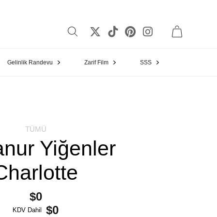
Gelinlik Randevu
Zarif Film
SSS
TÜMÜ
nur Yiğenler
Charlotte
$0
$0
KDV Dahil