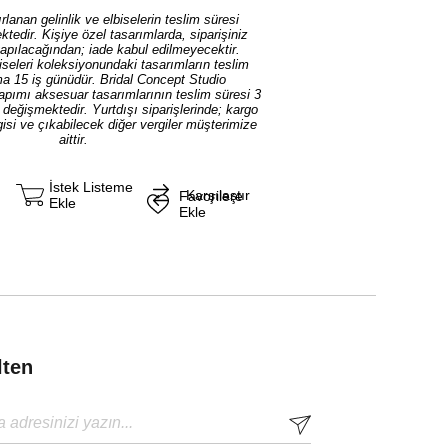
rlanan gelinlik ve elbiselerin teslim süresi
tedir. Kişiye özel tasarımlarda, siparişiniz
yapılacağından; iade kabul edilmeyecektir.
iseleri koleksiyonundaki tasarımların teslim
ma 15 iş günüdür. Bridal Concept Studio
yapımı aksesuar tasarımlarının teslim süresi 3
ı değişmektedir. Yurtdışı siparişlerinde; kargo
isi ve çıkabilecek diğer vergiler müşterimize
aittir.
İstek Listeme
Karşılaştır
Favorilere
Ekle
Ekle
lten