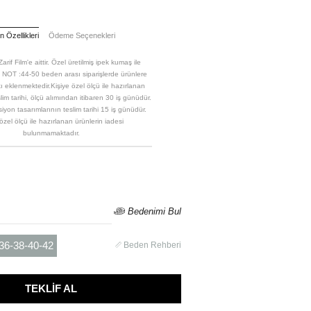
 Özellikleri
Ödeme Seçenekleri
arif Film'e aittir. Özel üretilmiş ipek kumaş ile
. NOT :44-50 beden arası siparişlerde ürünlere
kı eklenmektedir.Kişiye özel ölçü ile hazırlanan
lim tarihi, ölçü alımından itibaren 30 iş günüdür.
iyon tasarımlarının teslim tarihi 15 iş günüdür.
özel ölçü ile hazırlanan ürünlerin iadesi
bulunmamaktadır.
Bedenimi Bul
36-38-40-42
Beden Rehberi