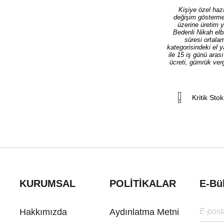
Kişiye özel hazı
değişim göstermek
üzerine üretim 
Bedenli Nikah elb
süresi ortala
kategorisindeki el 
ile 15 iş günü aras
ücreti, gümrük verg
Kritik Stok
KURUMSAL
POLİTİKALAR
E-Bü
Hakkımızda
Aydınlatma Metni