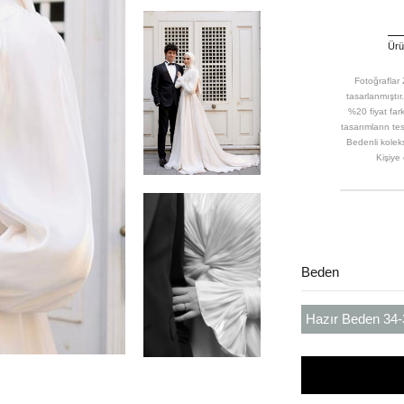
Ürün
Fotoğraflar Z
tasarlanmıştır
%20 fiyat far
tasarımların tes
Bedenli koleks
Kişiye 
Beden
Hazır Beden 34-