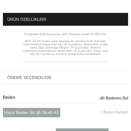
ÜRÜN ÖZELLIKLERI
Fotoğraflar Evleniyoruztr'ye aittir. Kiralama bedeli 10.000 tl'dir.
NOT :44-50 beden arası siparişlerde ürünlere %20 fiyat farkı
eklenmektedir.Kişiye özel ölçü ile hazırlanan tasarımların teslim
tarihi, ölçü alımından itibaren 30 iş günüdür. Bedenli
koleksiyon tasarımlarının teslim tarihi 15 iş günüdür. Kişiye özel
ölçü ile hazırlanan ürünlerin iadesi bulunmamaktadır.
ÖDEME SEÇENEKLERI
Beden
Bedenimi Bul
Hazır Beden 34-36-38-40-42
Beden Rehberi