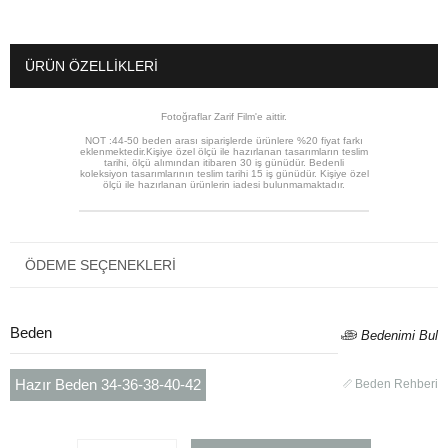
ÜRÜN ÖZELLIKLERI
Fotoğraflar Zarif Film'e aittir.
NOT :44-50 beden arası siparişlerde ürünlere %20 fiyat farkı
eklenmektedir.Kişiye özel ölçü ile hazırlanan tasarımların teslim
tarihi, ölçü alımından itibaren 30 iş günüdür. Bedenli
koleksiyon tasarımlarının teslim tarihi 15 iş günüdür. Kişiye özel
ölçü ile hazırlanan ürünlerin iadesi bulunmamaktadır.
ÖDEME SEÇENEKLERI
Beden
Bedenimi Bul
Hazır Beden 34-36-38-40-42
Beden Rehberi