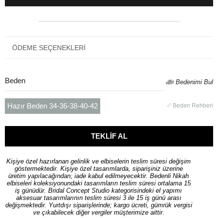
ÖDEME SEÇENEKLERI
Beden
Bedenimi Bul
Hazır Beden 34-36-38-40-42
Beden Rehberi
Kişiye özel hazırlanan gelinlik ve elbiselerin teslim süresi değişim
göstermektedir. Kişiye özel tasarımlarda, siparişiniz üzerine
üretim yapılacağından; iade kabul edilmeyecektir. Bedenli Nikah
elbiseleri koleksiyonundaki tasarımların teslim süresi ortalama 15
iş günüdür. Bridal Concept Studio kategorisindeki el yapımı
aksesuar tasarımlarının teslim süresi 3 ile 15 iş günü arası
değişmektedir. Yurtdışı siparişlerinde; kargo ücreti, gümrük vergisi
ve çıkabilecek diğer vergiler müşterimize aittir.