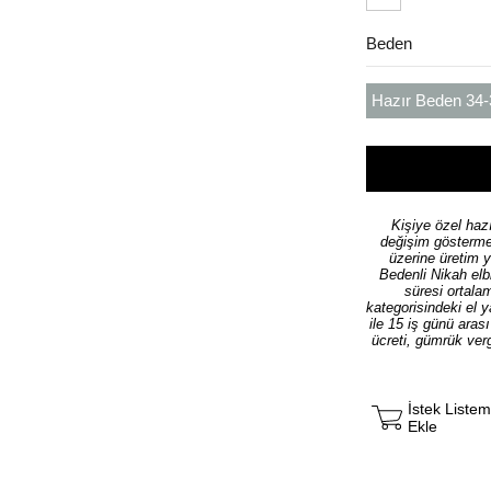
Beden
Hazır Beden 34-
Kişiye özel hazı
değişim göstermek
üzerine üretim 
Bedenli Nikah elb
süresi ortala
kategorisindeki el 
ile 15 iş günü aras
ücreti, gümrük verg
İstek Liste
Ekle