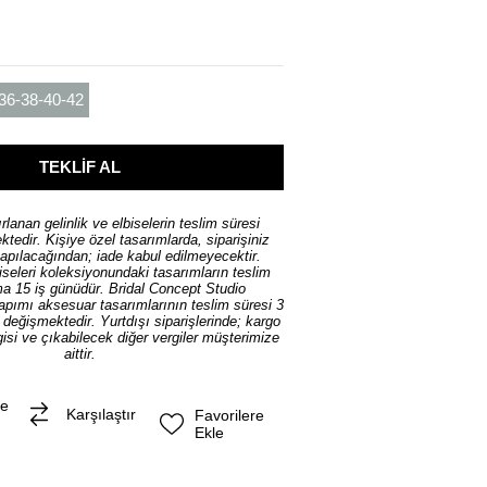
36-38-40-42
rlanan gelinlik ve elbiselerin teslim süresi
tedir. Kişiye özel tasarımlarda, siparişiniz
yapılacağından; iade kabul edilmeyecektir.
iseleri koleksiyonundaki tasarımların teslim
ma 15 iş günüdür. Bridal Concept Studio
yapımı aksesuar tasarımlarının teslim süresi 3
ı değişmektedir. Yurtdışı siparişlerinde; kargo
isi ve çıkabilecek diğer vergiler müşterimize
aittir.
me
Karşılaştır
Favorilere
Ekle