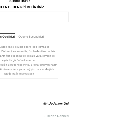
belirtebilirsiniz
TFEN BEDENİNİZİ BELİRTİNİZ
 Özellikleri
Ödeme Seçenekleri
üksek kalite double opera krep kumaş ile
. Etekleri ipek saten ile; üst bedeni ise double
rlanır. Üst bedenindeki degaje yaka sayesinde
eşsiz bir görünüm kazandırır.
ediğiniz bedeni belirtiniz. Stokta olmayan hazır
kimlerinde iade yada değişim mevcut değildir,
isteğe bağlı dikilmektedir.
Bedenimi Bul
Beden Rehberi