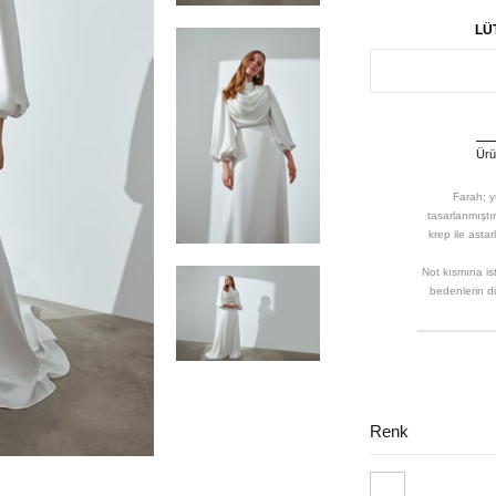
LÜ
Ürün
Farah; y
tasarlanmıştır
krep ile asta
Not kısmına ist
bedenlerin di
Renk