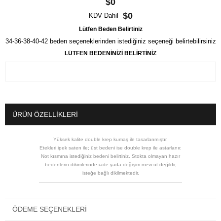
$0
$0
KDV Dahil
Lütfen Beden Belirtiniz
34-36-38-40-42 beden seçeneklerinden istediğiniz seçeneği belirtebilirsiniz
LÜTFEN BEDENİNİZİ BELİRTİNİZ
ÜRÜN ÖZELLIKLERI
Yüksek kalite double krep kumaş ile tasarlanmıştır.
Etekleri ipek saten ile; üst bedeni ise double krep ile astarlanır.
Not kısmına istediğiniz bedeni belirtiniz. Stokta olmayan hazır
bedenlerin dikimlerinde iade yada değişim mevcut değildir,
isteğe bağlı dikilmektedir.
ÖDEME SEÇENEKLERI