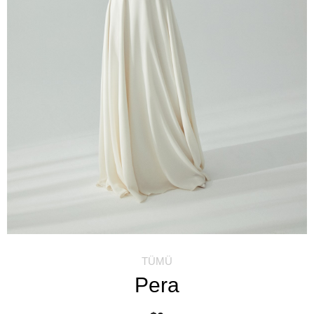
TÜMÜ
Pera