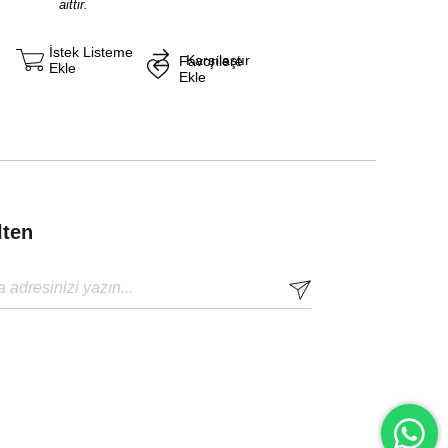
aittir.
İstek Listeme
Karşılaştır
Favorilere
Ekle
Ekle
lten