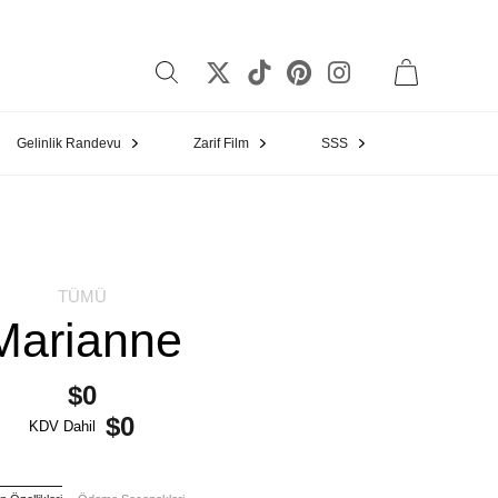
Gelinlik Randevu
Zarif Film
SSS
TÜMÜ
Marianne
$0
$0
KDV Dahil