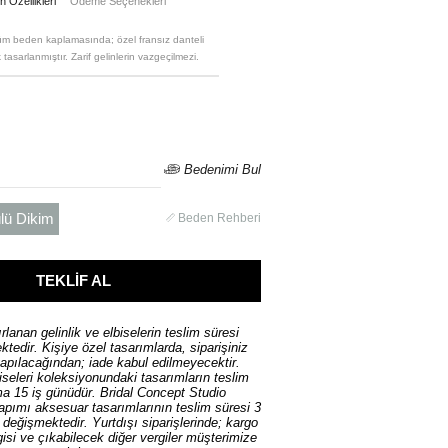
 Özellikleri
Ödeme Seçenekleri
üm beden kaplamasında; özel fransız danteli
 tasarlanmıştır. Zarif gelinlerin vazgeçilmezi.
Bedenimi Bul
lü Dikim
Beden Rehberi
rlanan gelinlik ve elbiselerin teslim süresi
tedir. Kişiye özel tasarımlarda, siparişiniz
yapılacağından; iade kabul edilmeyecektir.
iseleri koleksiyonundaki tasarımların teslim
ma 15 iş günüdür. Bridal Concept Studio
yapımı aksesuar tasarımlarının teslim süresi 3
ı değişmektedir. Yurtdışı siparişlerinde; kargo
isi ve çıkabilecek diğer vergiler müşterimize