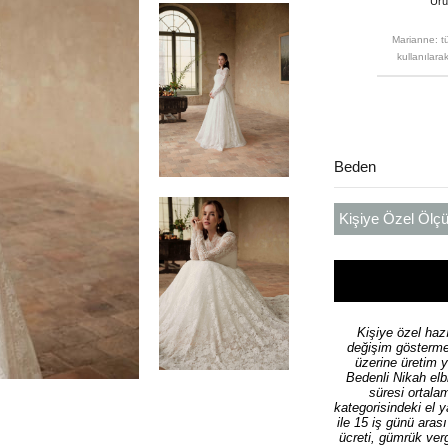
Ürün
Marianne: t
kullanılarak
Beden
Kişiye Özel Ölçü
Kişiye özel hazı
değişim göstermek
üzerine üretim 
Bedenli Nikah elb
süresi ortala
kategorisindeki el 
ile 15 iş günü aras
ücreti, gümrük verg