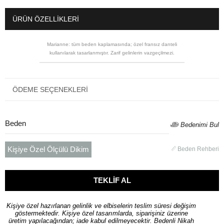
ÜRÜN ÖZELLIKLERI
Marianne: tüm beden kaplamasında; özel fransız danteli
kullanılarak tasarlanmıştır. Zarif gelinlerin vazgeçilmezi.
ÖDEME SEÇENEKLERI
Beden
Bedenimi Bul
Kişiye Özel Ölçülü Dikim
Beden Rehberi
Kişiye özel hazırlanan gelinlik ve elbiselerin teslim süresi değişim
göstermektedir. Kişiye özel tasarımlarda, siparişiniz üzerine
üretim yapılacağından; iade kabul edilmeyecektir. Bedenli Nikah